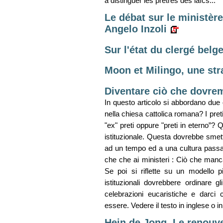
à distinguer les prêtres des laïcs...
Le débat sur le ministèr
Angelo Inzoli
Sur l'état du clergé bel
Moon et Milingo, une stra
Diventare ciò che dovre
In questo articolo si abbordano due q
nella chiesa cattolica romana? I pre
"ex" preti oppure "preti in eterno”? 
istituzionale. Questa dovrebbe smette
ad un tempo ed a una cultura passat
che che ai ministeri : Ciò che manc
Se poi si riflette su un modello p
istituzionali dovrebbere ordinare g
celebrazioni eucaristiche e darci 
essere. Vedere il testo in inglese o i
Hein de Jong, Le renouve