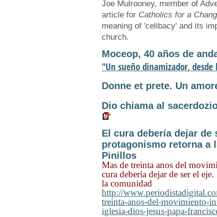
Joe Mulrooney, member of Advent
article for
Catholics for a Chan
meaning of 'celibacy' and its imp
church.
Moceop, 40 años de anda
"Un sueño dinamizador, desde l
Donne et prete. Un amore 
Dio chiama al sacerdozio 
El cura debería dejar de s
protagonismo retorna a 
Pinillos
Mas de treinta anos del movimi
cura debería dejar de ser el eje
la comunidad
http://www.periodistadigital.
treinta-anos-del-movimiento-in
iglesia-dios-jesus-papa-franci