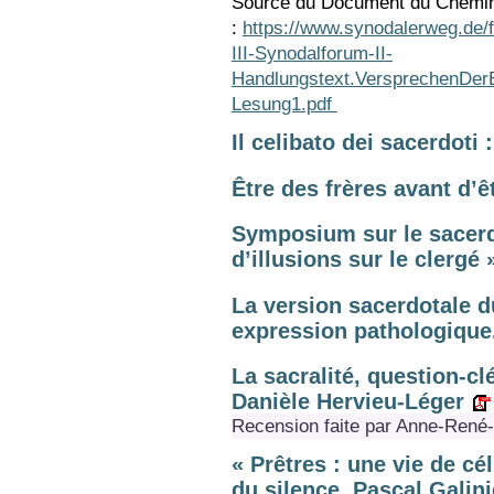
Source du Document du Chemin
:
https://www.synodalerweg.de
III-Synodalforum-II-
Handlungstext.VersprechenDerE
Lesung1.pdf
Il celibato dei sacerdoti
Être des frères avant d’
Symposium sur le sacerdo
d’illusions sur le clergé 
La version sacerdotale d
expression pathologique
La sacralité, question-clé
Danièle Hervieu-Léger
Recension faite par Anne-René
« Prêtres : une vie de cé
du silence. Pascal Galini