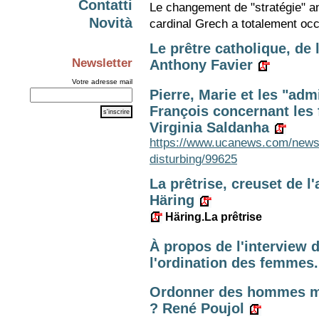
Contatti
Le changement de "stratégie" an
Novità
cardinal Grech a totalement occ
Le prêtre catholique, de
Newsletter
Anthony Favier
Votre adresse mail
Pierre, Marie et les "adm
François concernant les 
Virginia Saldanha
https://www.ucanews.com/news/
disturbing/99625
La prêtrise, creuset de l
Häring
Häring.La prêtrise
À propos de l'interview 
l'ordination des femmes
Ordonner des hommes ma
? René Poujol