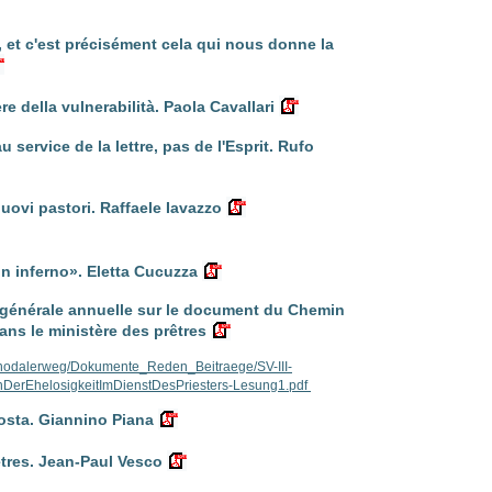
e, et c'est précisément cela qui nous donne la
re della vulnerabilità. Paola Cavallari
 service de la lettre, pas de l'Esprit. Rufo
 nuovi pastori. Raffaele Iavazzo
un inferno». Eletta Cucuzza
 générale annuelle sur le document du Chemin
ns le ministère des prêtres
ynodalerweg/Dokumente_Reden_Beitraege/SV-III-
nDerEhelosigkeitImDienstDesPriesters-Lesung1.pdf
posta. Giannino Piana
êtres. Jean-Paul Vesco