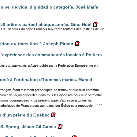
ivel de vida, dignidad o categoría. José María
 650 prêtres partent chaque année. Gino Hoel
ès le Discours du pape François aux représentants des Instituts de vie
sation ou transition ? Joseph Pirson
'expérience des communautés locales à Poitiers.
 des communautés adultes
publié par la Fédération Européenne en
posé à l’ordination d’hommes mariés. Marcel
français étant tellement préoccupés de n’innover que d’un commun
iliser de façon concertée dans tous les diocèses pour leur permettre
itions courageuses ». Le présent appel s’adresse à toutes les
tholiques de France pour agir dans leur Église et la renouveler. (...)"
e d’un prêtre du Québec
 S. Spong. Jésus Gil García