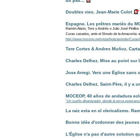
dit pas…
Doubles vies. Jean-Marie Culot
Espagne. Les prêtres mariés du 
Ramón Alario, Tere y Andrés o Julio José Pinillos re
Curas casados, ante el Sínodo de la Amazonía: e
http://www.moceop.net/vista/NoticiasIndiv/Cu
Tere Cortes & Andres Muñoz. Carta
Charles Delhez. Mise au point sur l
Jose Arregi. Vers une Église sans c
Charles Delhez. Saint-Père, il y a
MOCEOP, 40 años de andadura ecle
"Un sueño dinamizador, desde la terca esperanz
La raiz esta en el clericalismo. Ra
Bonne idée d'ordonner des jeunes
L'Église n'a pas d'autre solution q