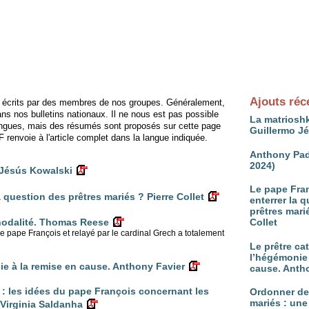
Ajouts réc
té écrits par des membres de nos groupes. Généralement,
 dans nos bulletins nationaux. Il ne nous est pas possible
La matrioshk
s langues, mais des résumés sont proposés sur cette page
Guillermo J
renvoie à l'article complet dans la langue indiquée.
Anthony Pad
2024)
 Jésús Kowalski
Le pape Fran
a question des prêtres mariés ? Pierre Collet
enterrer la 
prêtres mari
Collet
ynodalité. Thomas Reese
 pape François et relayé par le cardinal Grech a totalement
Le prêtre ca
l’hégémonie 
ie à la remise en cause. Anthony Favier
cause. Anth
s" : les idées du pape François concernant les
Ordonner d
mariés : une
 Virginia Saldanha