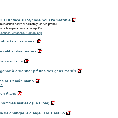
MOCEOP face au Synode pour l'Amazonie
flexionan sobre el celibato y los 'viri probati'
ntre la esperanza y la decepción
rasCasados_Amazonia_Coment.php
 abierta a Francisco
e célibat des prêtres
lercs ni laïcs
 urgence à ordonner prêtres des gens mariés
sial. Ramón Alario
a".
món Alario
 hommes mariés? (La Libre)
ue de changer le clergé. J.M. Castillo