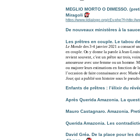
MEGLIO MORTO O DIMESSO. (preti n
Miragoli
https://www.ildialogo.org/cEv.php?f=http://
De nouveaux ministères à la sauce 
Les prêtres en couple. Le tabou de 
Le Monde
des 3-4 janvier 2021
a consacré un
en couple. On y donne la parole à Jean-Louis 
revient souvent, c’est un prêtre sur trois, voi
amoureuse avec une femme ou un homme. Mais 
ou majorer leurs estimations en fonction de le
l’occasion de faire connaissance avec Marie-
Jour,
qui a publié son histoire sous le pseud
Enfants de prêtres : l’élixir du rév
Après Querida Amazonia. La question
Mauro Castagnaro. Amazonia. Preti
Querida Amazonia. Les contradictio
David Gréa. De la place pour les do