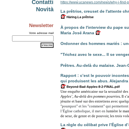
Contatti
https://www.ucanews.com/news/why-i-find-
Novità
La prêtrise, creuset de l'attente c
Häring.La prêtrise
Newsletter
À propos de l'interview du pape su
Maria José Arana
Votre adresse mail
Ordonner des hommes mariés : une
"Trichez avec le sexe... Il se venge
Prêtres. Au-delà du malaise. Jea
Rapport : c’est le pouvoir inconte
qui produisent les abus. Alejandra
Beyond-Bad-Apples-8-2-FINAL.pdf
Une enquête américaine sur la sexualité des 
Apples’, Au-delà des pommes pourries
.
Il s
jésuite et basé sur des entretiens avec quelqu
"
pourquoi
"
et les
"
comment
"
qui permettent 
l’Église catholique, il met en
lumière le man
de sexe, de genre et de pouvoir, les trois vol
La règle du célibat prive l’Église 