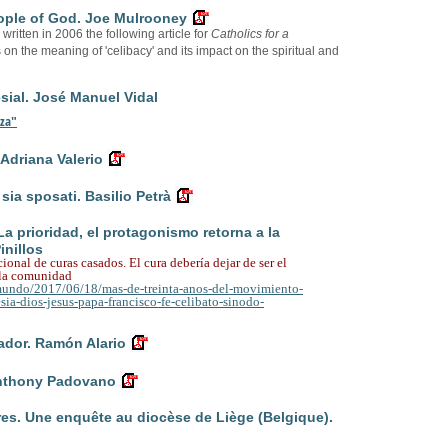
eople of God. Joe Mulrooney
itten in 2006 the following article for
Catholics for a
cts on the meaning of 'celibacy' and its impact on the spiritual and
ial. José Manuel Vidal
nza"
 Adriana Valerio
sia sposati. Basilio Petrà
 La prioridad, el protagonismo retorna a la
inillos
cional de curas casados.
El cura debería dejar de ser el
a la comunidad
/mundo/2017/06/18/mas-de-treinta-anos-del-movimiento-
sia-dios-jesus-papa-francisco-fe-celibato-sinodo-
dor. Ramón Alario
Anthony Padovano
tres. Une enquête au diocèse de Liège (Belgique).