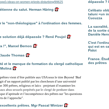
dépassée ? 
popes-ideas-on-women-priests-disturbing/99625
hrétienne du salut. Herman Häring
Celibato obb
taluni «un in
Cucuzza
r le "non-théologique" à l'ordination des femmes.
La sacralité
de la sortie 
Danièle Her
 solution déjà dépassée ? René Poujol
C'est l'ordi
ra !", Marcel Bernos
qui est en c
Piétri
n-Claude Thomas
France. Étud
des prêtres
sté et le manque de formation du clergé catholique
 Molina
prêtres vient d’être publiée aux USA sous le titre
Beyond ‘Bad
’agit d’un rapport publié par les chercheurs d’une université
e 300 prêtres, religieux et laïcs : projetant d’examiner les
aux abus sexuels perpétrés par le clergé de perdurer dans
que d’aptitude et l’incompétence des prêtres sur
"les questions
ets de l’approche".
d’excellents prêtres. Mgr Pascal Wintzer