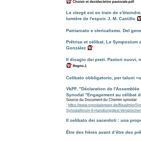
Choisir et decider.lettre pastorale.pdf
Le clergé est en train de s'éteindr
lumière de l'espoir. J. M. Castillo
Patriarcato e clericalismo. Del gene
Prêtrise et célibat. Le Symposium au
González
Il disagio dei preti. Pastori nuovi,
Regno.1
Celibato obbligatorio, per taluni «
VkPF. "Déclaration de l'Assemblée
Synodal “Engagement au célibat da
Source du Document du Chemin synodal
:
https://www.synodalerweg.de/fileadmin/S
Synodalforum-II-Handlungstext.Verspreche
Il celibato dei sacerdoti : una pro
Être des frères avant d’être des pr