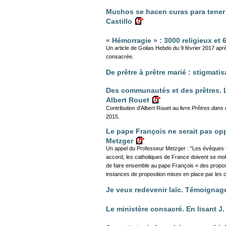
Muchos se hacen curas para tener n
Castillo
« Hémorragie » : 3000 religieux et
Un article de Golias Hebdo du 9 février 2017 apr
consacrée.
De prêtre à prêtre marié : stigmati
Des communautés et des prêtres. L
Albert Rouet
Contribution d'Albert Rouet au livre
Prêtres dans
2015.
Le pape François ne serait pas op
Metzger
Un appel du Professeur Metzger : "Les évêques 
accord, les catholiques de France doivent se mob
de faire ensemble au pape François « des propos
instances de proposition mises en place par les ca
Je veux redevenir laïc. Témoignag
Le ministère consacré. En lisant J.