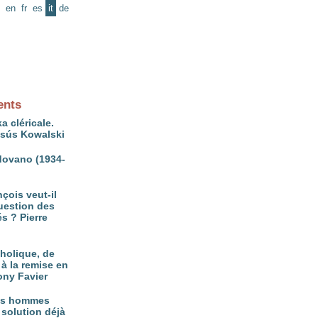
en
fr
es
it
de
ents
a cléricale.
ésús Kowalski
ovano (1934-
çois veut-il
question des
és ? Pierre
tholique, de
à la remise en
ony Favier
es hommes
 solution déjà