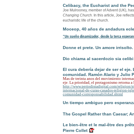
Celibacy, the Eucharist and the P
Joe Mulrooney, member of Advent (UK), has wr
Changing Church.
In this article, Joe refle
eucharistic life of the church.
Moceop, 40 años de andadura ecles
"Un sueño dinamizador, desde la terca espera
Donne et prete. Un amore irrisolto.
Dio chiama al sacerdozio sia celibi 
El cura debería dejar de ser el eje.
comunidad. Ramón Alario y Julio P
Mas de treinta anos del movimiento interna
eje. La prioridad, el protagonismo retorna 
http://www.periodistadigital.com/religion
internacional-de-curas-casados-religion-igle
comunidad-corresponsabilidad.shtml
Un tiempo ambiguo pero esperanza
The Gospel Rather than Caesar; 
Le bien-être et le mal-être des prê
Pierre Collet