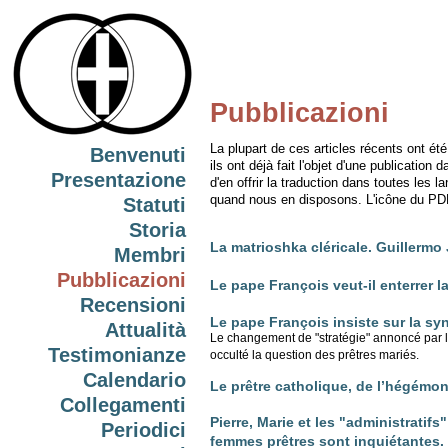
Pubblicazioni
La plupart de ces articles récents ont é
Benvenuti
ils ont déjà fait l'objet d'une publication
Presentazione
d'en offrir la traduction dans toutes le
quand nous en disposons. L'icône du PDF 
Statuti
Storia
La matrioshka cléricale. Guillermo
Membri
Pubblicazioni
Le pape François veut-il enterrer l
Recensioni
Le pape François insiste sur la s
Attualità
Le changement de "stratégie" annoncé par le
Testimonianze
occulté la question des prêtres mariés.
Calendario
Le prêtre catholique, de l’hégémon
Collegamenti
Pierre, Marie et les "administratif
Periodici
femmes prêtres sont inquiétantes.