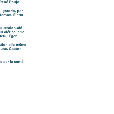
René Poujol
ligatorio, per
ferno». Eletta
, question-clé
du cléricalisme.
vieu-Léger
nation elle-même
ause. Gaston
e sur la santé