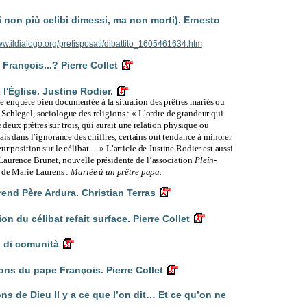
on più celibi dimessi, ma non morti). Ernesto
www.ildialogo.org/pretisposati/dibattito_1605461634.htm
François...? Pierre Collet
l'Église. Justine Rodier.
e enquête bien documentée à la situation des prêtres mariés ou
Schlegel, sociologue des religions : « L’ordre de grandeur qui
re deux prêtres sur trois, qui aurait une relation physique ou
dans l’ignorance des chiffres, certains ont tendance à minorer
ur position sur le célibat… » L’article de Justine Rodier est aussi
Laurence Brunet, nouvelle présidente de l’association
Plein-
o de Marie Laurens :
Mariée à un prêtre papa.
érend Père Ardura. Christian Terras
 du célibat refait surface. Pierre Collet
 di comunità
ns du pape François. Pierre Collet
ns de Dieu Il y a ce que l’on dit… Et ce qu’on ne