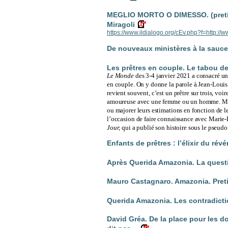
MEGLIO MORTO O DIMESSO. (preti n
Miragoli
https://www.ildialogo.org/cEv.php?f=http://
De nouveaux ministères à la sauce 
Les prêtres en couple. Le tabou de 
Le Monde
des 3-4 janvier 2021
a consacré un
en couple. On y donne la parole à Jean-Louis 
revient souvent, c’est un prêtre sur trois, voi
amoureuse avec une femme ou un homme. Mais 
ou majorer leurs estimations en fonction de le
l’occasion de faire connaissance avec Marie-
Jour,
qui a publié son histoire sous le pseud
Enfants de prêtres : l’élixir du rév
Après Querida Amazonia. La question
Mauro Castagnaro. Amazonia. Preti
Querida Amazonia. Les contradictio
David Gréa. De la place pour les do