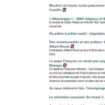
Muchos se hacen curas para tener n
Castillo
« Hémorragie » : 3000 religieux et
Un article de Golias Hebdo du 9 février 2017 apr
consacrée.
De prêtre à prêtre marié : stigmati
Des communautés et des prêtres. L
Albert Rouet
Contribution d'Albert Rouet au livre
Prêtres dans
2015.
Le pape François ne serait pas op
Metzger
Un appel du Professeur Metzger : "Les évêques 
accord, les catholiques de France doivent se mob
de faire ensemble au pape François « des propos
instances de proposition mises en place par les ca
Je veux redevenir laïc. Témoignag
Le ministère consacré. En lisant J.