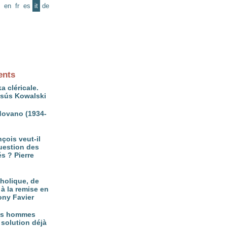
en
fr
es
it
de
ents
a cléricale.
ésús Kowalski
ovano (1934-
çois veut-il
question des
és ? Pierre
tholique, de
à la remise en
ony Favier
es hommes
 solution déjà