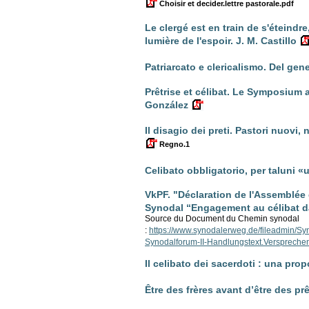
Choisir et decider.lettre pastorale.pdf
Le clergé est en train de s'éteindr
lumière de l'espoir. J. M. Castillo
Patriarcato e clericalismo. Del gene
Prêtrise et célibat. Le Symposium au
González
Il disagio dei preti. Pastori nuovi,
Regno.1
Celibato obbligatorio, per taluni «
VkPF. "Déclaration de l'Assemblée
Synodal “Engagement au célibat da
Source du Document du Chemin synodal
:
https://www.synodalerweg.de/fileadmin/S
Synodalforum-II-Handlungstext.Verspreche
Il celibato dei sacerdoti : una pro
Être des frères avant d’être des pr