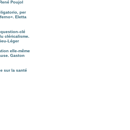
René Poujol
ligatorio, per
ferno». Eletta
, question-clé
du cléricalisme.
vieu-Léger
nation elle-même
ause. Gaston
e sur la santé