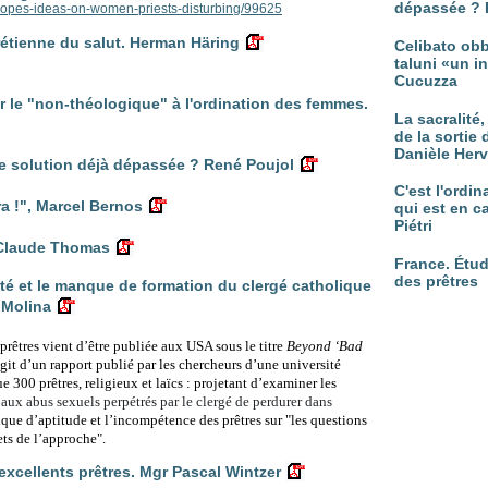
dépassée ? 
popes-ideas-on-women-priests-disturbing/99625
hrétienne du salut. Herman Häring
Celibato obb
taluni «un in
Cucuzza
r le "non-théologique" à l'ordination des femmes.
La sacralité
de la sortie 
Danièle Her
 solution déjà dépassée ? René Poujol
C'est l'ordi
ra !", Marcel Bernos
qui est en c
Piétri
n-Claude Thomas
France. Étud
des prêtres
sté et le manque de formation du clergé catholique
 Molina
prêtres vient d’être publiée aux USA sous le titre
Beyond ‘Bad
’agit d’un rapport publié par les chercheurs d’une université
e 300 prêtres, religieux et laïcs : projetant d’examiner les
aux abus sexuels perpétrés par le clergé de perdurer dans
que d’aptitude et l’incompétence des prêtres sur
"les questions
ets de l’approche".
d’excellents prêtres. Mgr Pascal Wintzer