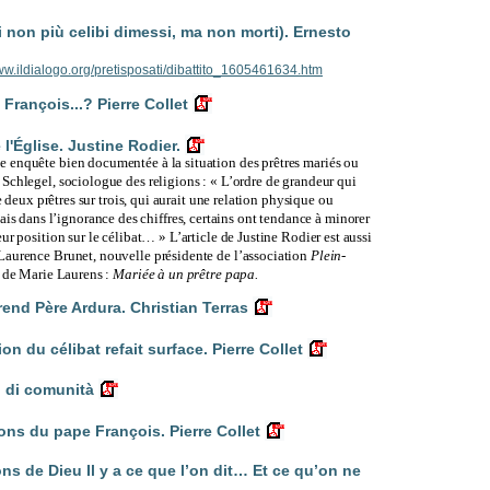
on più celibi dimessi, ma non morti). Ernesto
www.ildialogo.org/pretisposati/dibattito_1605461634.htm
François...? Pierre Collet
l'Église. Justine Rodier.
e enquête bien documentée à la situation des prêtres mariés ou
Schlegel, sociologue des religions : « L’ordre de grandeur qui
re deux prêtres sur trois, qui aurait une relation physique ou
dans l’ignorance des chiffres, certains ont tendance à minorer
ur position sur le célibat… » L’article de Justine Rodier est aussi
Laurence Brunet, nouvelle présidente de l’association
Plein-
o de Marie Laurens :
Mariée à un prêtre papa.
érend Père Ardura. Christian Terras
 du célibat refait surface. Pierre Collet
 di comunità
ns du pape François. Pierre Collet
ns de Dieu Il y a ce que l’on dit… Et ce qu’on ne