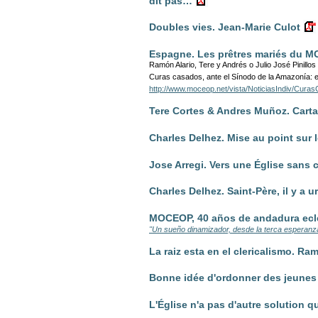
dit pas…
Doubles vies. Jean-Marie Culot
Espagne. Les prêtres mariés du 
Ramón Alario, Tere y Andrés o Julio José Pinillos re
Curas casados, ante el Sínodo de la Amazonía: e
http://www.moceop.net/vista/NoticiasIndiv/Cu
Tere Cortes & Andres Muñoz. Carta
Charles Delhez. Mise au point sur l
Jose Arregi. Vers une Église sans c
Charles Delhez. Saint-Père, il y a
MOCEOP, 40 años de andadura ecle
"Un sueño dinamizador, desde la terca esperanz
La raiz esta en el clericalismo. Ra
Bonne idée d'ordonner des jeunes
L'Église n'a pas d'autre solution q