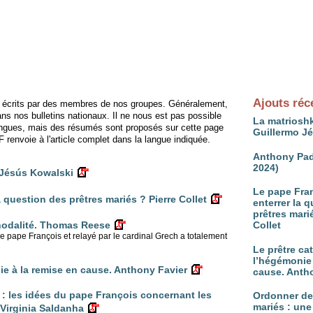
Ajouts réc
té écrits par des membres de nos groupes. Généralement,
 dans nos bulletins nationaux. Il ne nous est pas possible
La matrioshk
s langues, mais des résumés sont proposés sur cette page
Guillermo J
renvoie à l'article complet dans la langue indiquée.
Anthony Pad
2024)
 Jésús Kowalski
Le pape Fran
a question des prêtres mariés ? Pierre Collet
enterrer la 
prêtres mari
Collet
ynodalité. Thomas Reese
 pape François et relayé par le cardinal Grech a totalement
Le prêtre ca
l’hégémonie 
ie à la remise en cause. Anthony Favier
cause. Anth
s" : les idées du pape François concernant les
Ordonner d
mariés : une
 Virginia Saldanha