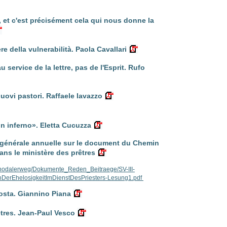
e, et c'est précisément cela qui nous donne la
re della vulnerabilità. Paola Cavallari
 service de la lettre, pas de l'Esprit. Rufo
 nuovi pastori. Raffaele Iavazzo
un inferno». Eletta Cucuzza
 générale annuelle sur le document du Chemin
ns le ministère des prêtres
ynodalerweg/Dokumente_Reden_Beitraege/SV-III-
nDerEhelosigkeitImDienstDesPriesters-Lesung1.pdf
posta. Giannino Piana
êtres. Jean-Paul Vesco