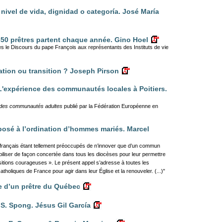
ivel de vida, dignidad o categoría. José María
 650 prêtres partent chaque année. Gino Hoel
ès le Discours du pape François aux représentants des Instituts de vie
sation ou transition ? Joseph Pirson
'expérience des communautés locales à Poitiers.
 des communautés adultes
publié par la Fédération Européenne en
posé à l’ordination d’hommes mariés. Marcel
français étant tellement préoccupés de n’innover que d’un commun
iliser de façon concertée dans tous les diocèses pour leur permettre
itions courageuses ». Le présent appel s’adresse à toutes les
tholiques de France pour agir dans leur Église et la renouveler. (...)"
e d’un prêtre du Québec
 S. Spong. Jésus Gil García