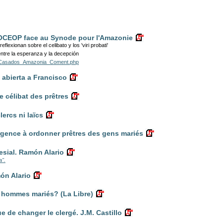
MOCEOP face au Synode pour l'Amazonie
flexionan sobre el celibato y los 'viri probati'
ntre la esperanza y la decepción
rasCasados_Amazonia_Coment.php
 abierta a Francisco
e célibat des prêtres
lercs ni laïcs
 urgence à ordonner prêtres des gens mariés
sial. Ramón Alario
a".
món Alario
 hommes mariés? (La Libre)
ue de changer le clergé. J.M. Castillo