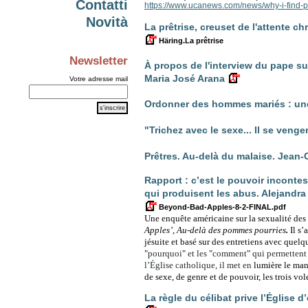
Contatti
https://www.ucanews.com/news/why-i-find-
Novità
La prêtrise, creuset de l'attente c
Häring.La prêtrise
Newsletter
À propos de l'interview du pape su
Maria José Arana
Votre adresse mail
Ordonner des hommes mariés : une
"Trichez avec le sexe... Il se venge
Prêtres. Au-delà du malaise. Jea
Rapport : c’est le pouvoir inconte
qui produisent les abus. Alejandra
Beyond-Bad-Apples-8-2-FINAL.pdf
Une enquête américaine sur la sexualité des 
Apples’, Au-delà des pommes pourries
.
Il s
jésuite et basé sur des entretiens avec quelqu
"
pourquoi
"
et les
"
comment
"
qui permettent 
l’Église catholique, il met en
lumière le man
de sexe, de genre et de pouvoir, les trois vol
La règle du célibat prive l’Église 