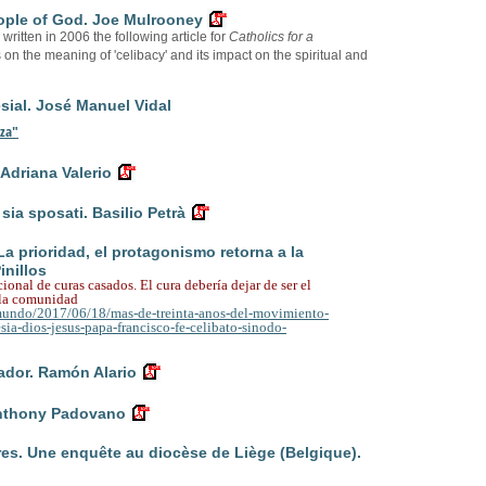
eople of God. Joe Mulrooney
itten in 2006 the following article for
Catholics for a
cts on the meaning of 'celibacy' and its impact on the spiritual and
ial. José Manuel Vidal
nza"
 Adriana Valerio
sia sposati. Basilio Petrà
 La prioridad, el protagonismo retorna a la
inillos
cional de curas casados.
El cura debería dejar de ser el
a la comunidad
/mundo/2017/06/18/mas-de-treinta-anos-del-movimiento-
sia-dios-jesus-papa-francisco-fe-celibato-sinodo-
dor. Ramón Alario
Anthony Padovano
tres. Une enquête au diocèse de Liège (Belgique).