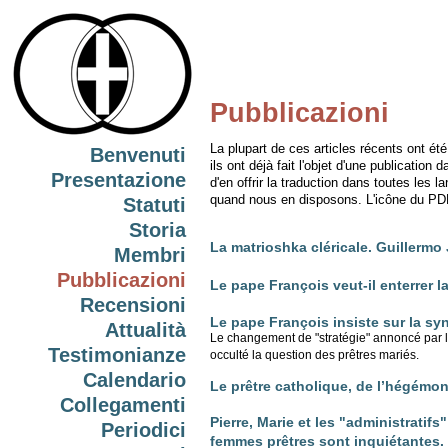
Pubblicazioni
La plupart de ces articles récents ont é
Benvenuti
ils ont déjà fait l'objet d'une publication
Presentazione
d'en offrir la traduction dans toutes le
quand nous en disposons. L'icône du PDF 
Statuti
Storia
La matrioshka cléricale. Guillermo
Membri
Pubblicazioni
Le pape François veut-il enterrer l
Recensioni
Le pape François insiste sur la s
Attualità
Le changement de "stratégie" annoncé par le
Testimonianze
occulté la question des prêtres mariés.
Calendario
Le prêtre catholique, de l’hégémon
Collegamenti
Pierre, Marie et les "administratif
Periodici
femmes prêtres sont inquiétantes.