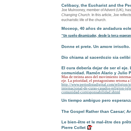
Celibacy, the Eucharist and the P
Joe Mulrooney, member of Advent (UK), has wr
Changing Church.
In this article, Joe refle
eucharistic life of the church.
Moceop, 40 años de andadura ecles
"Un sueño dinamizador, desde la terca espera
Donne et prete. Un amore irrisolto.
Dio chiama al sacerdozio sia celibi 
El cura debería dejar de ser el eje.
comunidad. Ramón Alario y Julio P
Mas de treinta anos del movimiento interna
eje. La prioridad, el protagonismo retorna 
http://www.periodistadigital.com/religion
internacional-de-curas-casados-religion-igle
comunidad-corresponsabilidad.shtml
Un tiempo ambiguo pero esperanza
The Gospel Rather than Caesar; 
Le bien-être et le mal-être des prê
Pierre Collet