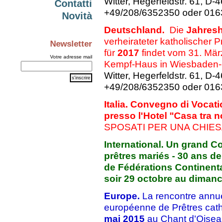
Witter, Hegerfeldstr. 61, D
Contatti
+49/208/6352350 oder 01
Novità
Deutschla
nd.
Die
Jahres
verheirateter katholischer P
Newsletter
für
2017
findet vom 31. Mär
Votre adresse mail
Kempf-Haus in Wiesbaden-N
Witter, Hegerfeldstr. 61, D
+49/208/6352350 oder 01
Italia. Convegno di Vocat
presso l'Hotel "Casa tra n
SPOSATI PER UNA CHIE
International. Un grand C
prêtres mariés - 30 ans de
de Fédérations Continenta
soir 29 octobre au diman
Europe.
La rencontre annue
européenne de Prêtres cath
mai 2015
au Chant d'Oiseau