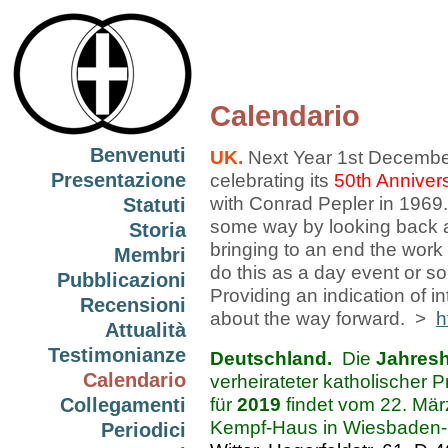
Calendario
Benvenuti
UK.
Next Year 1st Decembe
Presentazione
celebrating its
50th Anniver
with Conrad Pepler in 1969.
Statuti
some way by looking back at
Storia
bringing to an end the work
Membri
do this as a day event or s
Pubblicazioni
Providing an indication of 
Recensioni
about the way forward. >
h
Attualità
Testimonianze
Deutschla
nd.
Die
Jahres
Calendario
verheirateter katholischer P
Collegamenti
für
2019
findet vom 22. Mär
Kempf-Haus in Wiesbaden-N
Periodici