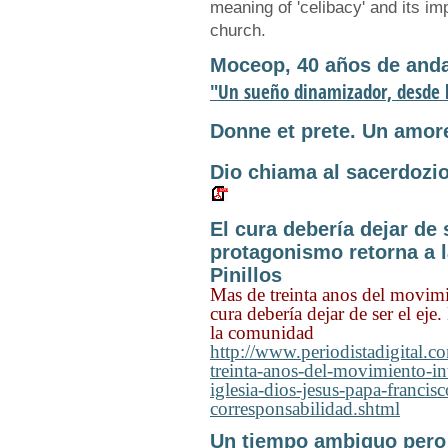
meaning of 'celibacy' and its imp
church.
Moceop, 40 años de anda
"Un sueño dinamizador, desde l
Donne et prete. Un amore 
Dio chiama al sacerdozio 
El cura debería dejar de s
protagonismo retorna a 
Pinillos
Mas de treinta anos del movimi
cura debería dejar de ser el eje
la comunidad
http://www.periodistadigital.
treinta-anos-del-movimiento-in
iglesia-dios-jesus-papa-franci
corresponsabilidad.shtml
Un tiempo ambiguo pero