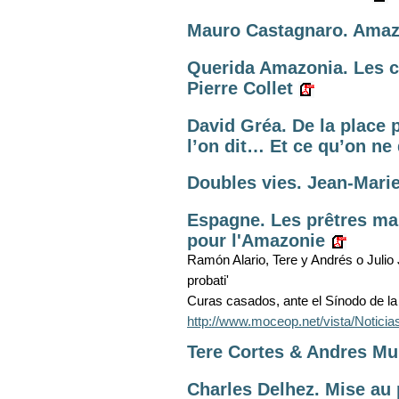
Mauro Castagnaro. Amaz
Querida Amazonia. Les c
Pierre Collet
David Gréa. De la place p
l’on dit… Et ce qu’on ne
Doubles vies. Jean-Marie
Espagne. Les prêtres m
pour l'Amazonie
Ramón Alario, Tere y Andrés o Julio Jo
probati'
Curas casados, ante el Sínodo de la
http://www.moceop.net/vista/Noti
Tere Cortes & Andres Muñ
Charles Delhez. Mise au p