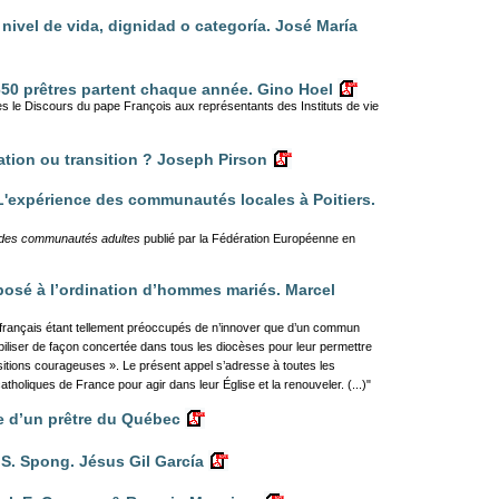
ivel de vida, dignidad o categoría. José María
 650 prêtres partent chaque année. Gino Hoel
ès le Discours du pape François aux représentants des Instituts de vie
sation ou transition ? Joseph Pirson
'expérience des communautés locales à Poitiers.
 des communautés adultes
publié par la Fédération Européenne en
posé à l’ordination d’hommes mariés. Marcel
français étant tellement préoccupés de n’innover que d’un commun
iliser de façon concertée dans tous les diocèses pour leur permettre
itions courageuses ». Le présent appel s’adresse à toutes les
tholiques de France pour agir dans leur Église et la renouveler. (...)"
e d’un prêtre du Québec
 S. Spong. Jésus Gil García