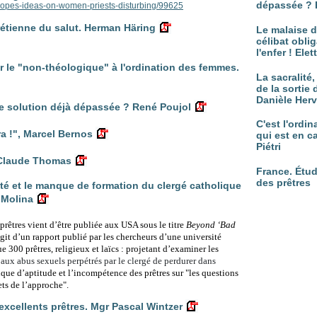
dépassée ? 
popes-ideas-on-women-priests-disturbing/99625
hrétienne du salut. Herman Häring
Le malaise d
célibat oblig
l'enfer ! Ele
r le "non-théologique" à l'ordination des femmes.
La sacralité
de la sortie 
Danièle Her
 solution déjà dépassée ? René Poujol
C'est l'ordi
ra !", Marcel Bernos
qui est en c
Piétri
n-Claude Thomas
France. Étud
des prêtres
sté et le manque de formation du clergé catholique
 Molina
prêtres vient d’être publiée aux USA sous le titre
Beyond ‘Bad
’agit d’un rapport publié par les chercheurs d’une université
e 300 prêtres, religieux et laïcs : projetant d’examiner les
aux abus sexuels perpétrés par le clergé de perdurer dans
que d’aptitude et l’incompétence des prêtres sur
"les questions
ets de l’approche".
d’excellents prêtres. Mgr Pascal Wintzer