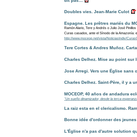
dit pas…
Doubles vies. Jean-Marie Culot
Espagne. Les prêtres mariés du 
Ramón Alario, Tere y Andrés o Julio José Pinillos re
Curas casados, ante el Sínodo de la Amazonía: e
http://www.moceop.net/vista/NoticiasIndiv/Cu
Tere Cortes & Andres Muñoz. Carta
Charles Delhez. Mise au point sur l
Jose Arregi. Vers une Église sans c
Charles Delhez. Saint-Père, il y a
MOCEOP, 40 años de andadura ecle
"Un sueño dinamizador, desde la terca esperanz
La raiz esta en el clericalismo. Ra
Bonne idée d'ordonner des jeunes
L'Église n'a pas d'autre solution q