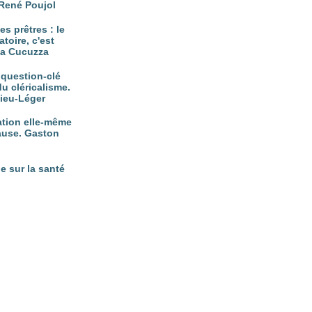
René Poujol
es prêtres : le
atoire, c'est
tta Cucuzza
, question-clé
du cléricalisme.
vieu-Léger
nation elle-même
ause. Gaston
e sur la santé