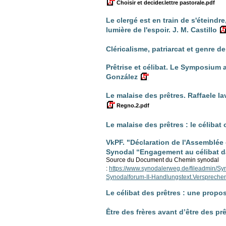
Choisir et decider.lettre pastorale.pdf
Le clergé est en train de s'éteindr
lumière de l'espoir. J. M. Castillo
Cléricalisme, patriarcat et genre de
Prêtrise et célibat. Le Symposium au
González
Le malaise des prêtres. Raffaele I
Regno.2.pdf
Le malaise des prêtres : le célibat o
VkPF. "Déclaration de l'Assemblée
Synodal “Engagement au célibat da
Source du Document du Chemin synodal
:
https://www.synodalerweg.de/fileadmin/S
Synodalforum-II-Handlungstext.Verspreche
Le célibat des prêtres : une propo
Être des frères avant d’être des pr