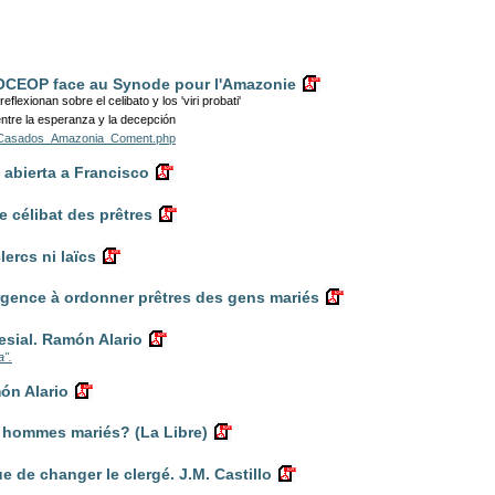
MOCEOP face au Synode pour l'Amazonie
flexionan sobre el celibato y los 'viri probati'
ntre la esperanza y la decepción
rasCasados_Amazonia_Coment.php
 abierta a Francisco
e célibat des prêtres
lercs ni laïcs
 urgence à ordonner prêtres des gens mariés
sial. Ramón Alario
a".
món Alario
 hommes mariés? (La Libre)
ue de changer le clergé. J.M. Castillo