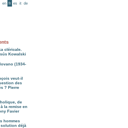
en
fr
es
it
de
ents
a cléricale.
ésús Kowalski
ovano (1934-
çois veut-il
question des
és ? Pierre
tholique, de
à la remise en
ony Favier
es hommes
 solution déjà