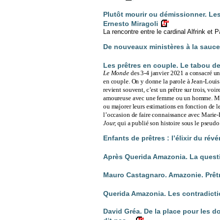
Plutôt mourir ou démissionner. Les
Ernesto Miragoli
La rencontre entre le cardinal Alfrink et P
De nouveaux ministères à la sauce 
Les prêtres en couple. Le tabou de 
Le Monde
des 3-4 janvier 2021
a consacré un
en couple. On y donne la parole à Jean-Louis 
revient souvent, c’est un prêtre sur trois, voi
amoureuse avec une femme ou un homme. Mais 
ou majorer leurs estimations en fonction de le
l’occasion de faire connaissance avec Marie-
Jour,
qui a publié son histoire sous le pseud
Enfants de prêtres : l’élixir du rév
Après Querida Amazonia. La question
Mauro Castagnaro. Amazonie. Prê
Querida Amazonia. Les contradictio
David Gréa. De la place pour les do