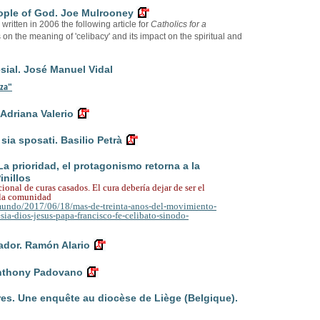
eople of God. Joe Mulrooney
itten in 2006 the following article for
Catholics for a
cts on the meaning of 'celibacy' and its impact on the spiritual and
ial. José Manuel Vidal
nza"
 Adriana Valerio
sia sposati. Basilio Petrà
 La prioridad, el protagonismo retorna a la
inillos
cional de curas casados.
El cura debería dejar de ser el
a la comunidad
/mundo/2017/06/18/mas-de-treinta-anos-del-movimiento-
sia-dios-jesus-papa-francisco-fe-celibato-sinodo-
dor. Ramón Alario
Anthony Padovano
tres. Une enquête au diocèse de Liège (Belgique).