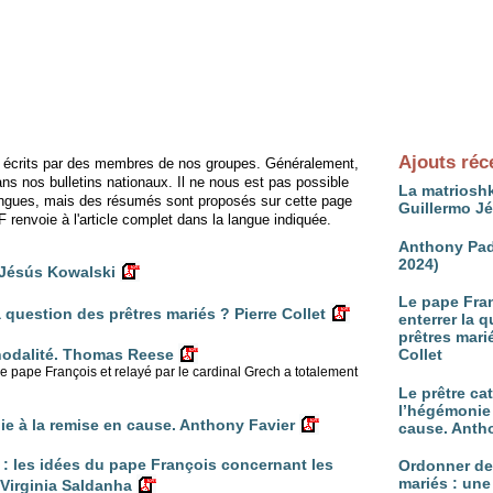
Ajouts réc
té écrits par des membres de nos groupes. Généralement,
 dans nos bulletins nationaux. Il ne nous est pas possible
La matrioshk
s langues, mais des résumés sont proposés sur cette page
Guillermo J
renvoie à l'article complet dans la langue indiquée.
Anthony Pad
2024)
 Jésús Kowalski
Le pape Fran
a question des prêtres mariés ? Pierre Collet
enterrer la 
prêtres mari
Collet
ynodalité. Thomas Reese
 pape François et relayé par le cardinal Grech a totalement
Le prêtre ca
l’hégémonie 
ie à la remise en cause. Anthony Favier
cause. Anth
s" : les idées du pape François concernant les
Ordonner d
mariés : une
 Virginia Saldanha