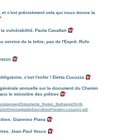
e, et c'est précisément cela qui nous donne la
 la vulnérabilité. Paola Cavallari
 service de la lettre, pas de l'Esprit. Rufo
avazzo
bligatoire, c'est l'enfer ! Eletta Cucuzza
 générale annuelle sur le document du Chemin
ns le ministère des prêtres
ynodalerweg/Dokumente_Reden_Beitraege/SV-III-
nDerEhelosigkeitImDienstDesPriesters-Lesung1.pdf
sition. Giannino Piana
êtres. Jean-Paul Vesco