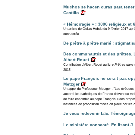
Muchos se hacen curas para tener n
Castillo
« Hémorragie » : 3000 religieux et
Un article de Golias Hebdo du 9 février 2017 apr
consacrée.
De prêtre à prêtre marié : stigmati
Des communautés et des prêtres. L
Albert Rouet
Contribution d'Albert Rouet au livre
Prêtres dans
2015.
Le pape François ne serait pas op
Metzger
Un appel du Professeur Metzger : "Les évêques 
accord, les catholiques de France doivent se mob
de faire ensemble au pape François « des propos
instances de proposition mises en place par les ca
Je veux redevenir laïc. Témoignag
Le ministère consacré. En lisant J.