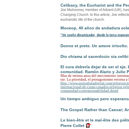
Celibacy, the Eucharist and the P
Joe Mulrooney, member of Advent (UK), has wr
Changing Church.
In this article, Joe refle
eucharistic life of the church.
Moceop, 40 años de andadura ecles
"Un sueño dinamizador, desde la terca espera
Donne et prete. Un amore irrisolto.
Dio chiama al sacerdozio sia celibi 
El cura debería dejar de ser el eje.
comunidad. Ramón Alario y Julio P
Mas de treinta anos del movimiento interna
eje. La prioridad, el protagonismo retorna 
http://www.periodistadigital.com/religion
internacional-de-curas-casados-religion-igle
comunidad-corresponsabilidad.shtml
Un tiempo ambiguo pero esperanza
The Gospel Rather than Caesar; 
Le bien-être et le mal-être des prê
Pierre Collet