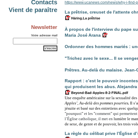
Contacts
https://www.ucanews.com/news/why-i-find-
Vient de paraître
La prêtrise, creuset de l'attente c
Häring.La prêtrise
Newsletter
À propos de l'interview du pape su
Maria José Arana
Votre adresse mail
Ordonner des hommes mariés : une
"Trichez avec le sexe... Il se venge
Prêtres. Au-delà du malaise. Jea
Rapport : c’est le pouvoir inconte
qui produisent les abus. Alejandra
Beyond-Bad-Apples-8-2-FINAL.pdf
Une enquête américaine sur la sexualité des 
Apples’, Au-delà des pommes pourries
.
Il s
jésuite et basé sur des entretiens avec quelqu
"
pourquoi
"
et les
"
comment
"
qui permettent 
l’Église catholique, il met en
lumière le man
de sexe, de genre et de pouvoir, les trois vol
La règle du célibat prive l’Église 