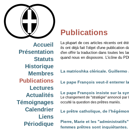
Publications
La plupart de ces articles récents ont é
Accueil
ils ont déjà fait l'objet d'une publication
Présentation
d'en offrir la traduction dans toutes le
quand nous en disposons. L'icône du PDF 
Statuts
Historique
La matrioshka cléricale. Guillermo
Membres
Publications
Le pape François veut-il enterrer l
Lectures
Le pape François insiste sur la s
Actualités
Le changement de "stratégie" annoncé par le
Témoignages
occulté la question des prêtres mariés.
Calendrier
Le prêtre catholique, de l’hégémon
Liens
Pierre, Marie et les "administratif
Périodique
femmes prêtres sont inquiétantes.