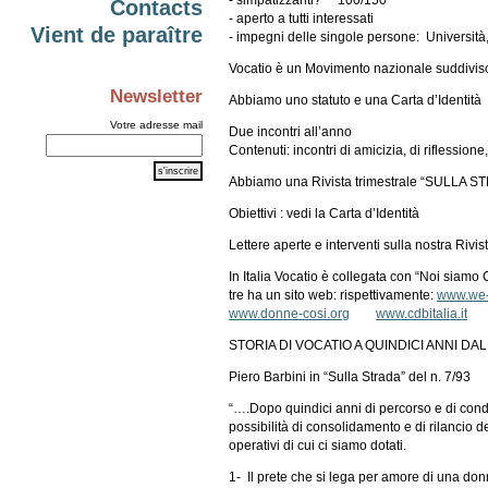
Contacts
- aperto a tutti interessati
Vient de paraître
- impegni delle singole persone: Università
Vocatio è un Movimento nazionale suddiviso i
Newsletter
Abbiamo uno statuto e una Carta d’Identit
Votre adresse mail
Due incontri all’anno
Contenuti: incontri di amicizia, di riflessione
Abbiamo una Rivista trimestrale “SULLA ST
Obiettivi : vedi la Carta d’Identità
Lettere aperte e interventi sulla nostra Rivis
In Italia Vocatio è collegata con “Noi siamo
tre ha un sito web: rispettivamente:
www.we-a
www.donne-cosi.org
www.cdbitalia.it
STORIA DI VOCATIO A QUINDICI ANNI DA
Piero Barbini in “Sulla Strada” del n. 7/93
“….Dopo quindici anni di percorso e di cond
possibilità di consolidamento e di rilancio del
operativi di cui ci siamo dotati.
1- Il prete che si lega per amore di una donna