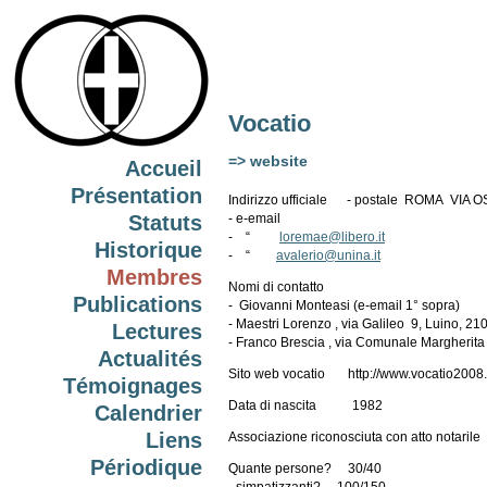
Vocatio
=> website
Accueil
Présentation
Indirizzo ufficiale - postale ROMA VIA 
- e-email
Statuts
- “
loremae@libero.it
Historique
- “
avalerio@unina.it
Membres
Nomi di contatto
Publications
- Giovanni Monteasi (e-email 1° sopra)
- Maestri Lorenzo , via Galileo 9, Luino, 2
Lectures
- Franco Brescia , via Comunale Margherita
Actualités
Sito web vocatio http://www.vocatio2008.i
Témoignages
Data di nascita 1982
Calendrier
Liens
Associazione riconosciuta con atto notarile
Périodique
Quante persone? 30/40
- simpatizzanti? 100/150