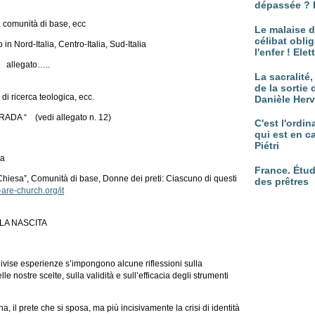
dépassée ? 
, comunità di base, ecc
Le malaise d
célibat oblig
n Nord-Italia, Centro-Italia, Sud-Italia
l'enfer ! Ele
à allegato…..
La sacralité
de la sortie 
, di ricerca teologica, ecc.
Danièle Her
RADA “ (vedi allegato n. 12)
C'est l'ordi
qui est en c
Piétri
ta
France. Étud
 Chiesa”, Comunità di base, Donne dei preti: Ciascuno di questi
des prêtres
re-church.org/it
LLA NASCITA
ivise esperienze s’impongono alcune riflessioni sulla
le nostre scelte, sulla validità e sull’efficacia degli strumenti
, il prete che si sposa, ma più incisivamente la crisi di identità