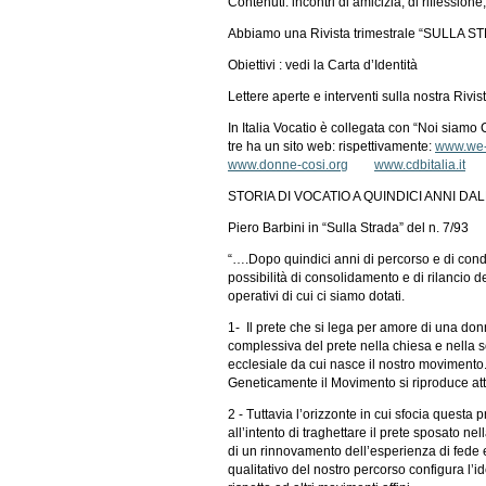
Contenuti: incontri di amicizia, di riflessione
Abbiamo una Rivista trimestrale “SULLA ST
Obiettivi : vedi la Carta d’Identità
Lettere aperte e interventi sulla nostra Rivis
In Italia Vocatio è collegata con “Noi siamo
tre ha un sito web: rispettivamente:
www.we-a
www.donne-cosi.org
www.cdbitalia.it
STORIA DI VOCATIO A QUINDICI ANNI DA
Piero Barbini in “Sulla Strada” del n. 7/93
“….Dopo quindici anni di percorso e di cond
possibilità di consolidamento e di rilancio del
operativi di cui ci siamo dotati.
1- Il prete che si lega per amore di una donna
complessiva del prete nella chiesa e nella 
ecclesiale da cui nasce il nostro moviment
Geneticamente il Movimento si riproduce attr
2 - Tuttavia l’orizzonte in cui sfocia questa 
all’intento di traghettare il prete sposato ne
di un rinnovamento dell’esperienza di fede 
qualitativo del nostro percorso configura l’id