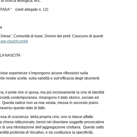
, di ricerca teologica, ecc.
RADA “ (vedi allegato n. 12)
ta
 Chiesa”, Comunità di base, Donne dei preti: Ciascuno di questi
re-church.org/it
LLA NASCITA
ivise esperienze s’impongono alcune riflessioni sulla
le nostre scelte, sulla validità e sull’efficacia degli strumenti
, il prete che si sposa, ma più incisivamente la crisi di identità
società contemporanea, rimangono il dato storico, sociale ed
o. Questa radice non va mai velata, messa in secondo piano.
averso questo dato di fatto.
presa di coscienza della propria crisi, non si riduce affatto
lla chiesa istituzionale, bensì nel diventare soggetto provocatore
e di una rifondazione dell’aggregazione cristiana. Questo salto
entità profonda di Vocativo, e ne costituisce la specificità,