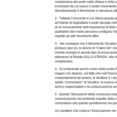
complessiva del prete nella chiesa e nella 
ecclesiale da cui nasce il nostro moviment
Geneticamente il Movimento si riproduce attr
2 - Tuttavia l’orizzonte in cui sfocia questa 
all’intento di traghettare il prete sposato ne
di un rinnovamento dell’esperienza di fede 
qualitativo del nostro percorso configura l’id
rispetto ad altri movimenti affini.
3 - Ne consegue che il Movimento Vocativo è
produce (per es. le donne di “Claire-Voi” ch
investe energie in questo tipo di provocazion
attraverso la Rivista SULLA STRADA alla ch
complessivo.
4 - Si comprende perciò come nella nostra Riv
magari con stupore, sul fatto che nell’Assoc
comportamenti del potere, le strutture e i dog
spirito “comunitario” di Vocativo: la ricerca
seria e responsabile e la comunicazione avv
5 - Questa “liberazione della coscienza respo
comunicazione nel profondo rispetto della co
comunitario che questo quindicennio ha port
Un carattere che colloca l’Associazione nel 