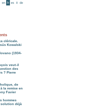
en
fr
es
it
de
ents
a cléricale.
ésús Kowalski
ovano (1934-
çois veut-il
question des
és ? Pierre
tholique, de
à la remise en
ony Favier
es hommes
 solution déjà