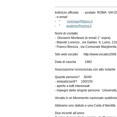
Indirizzo ufficiale - postale ROMA VIA 
- e-email
- “
loremae@libero.it
- “
avalerio@unina.it
Nomi di contatto
- Giovanni Monteasi (e-email 1° sopra)
- Maestri Lorenzo , via Galileo 9, Luino, 2
- Franco Brescia , via Comunale Margherita
Sito web vocatio http://www.vocatio2008.i
Data di nascita 1982
Associazione riconosciuta con atto notarile
Quante persone? 30/40
- simpatizzanti? 100/150
- aperto a tutti interessati
- impegni delle singole persone: Università
Vocatio è un Movimento nazionale suddiviso i
Abbiamo uno statuto e una Carta d’Identit
Due incontri all’anno