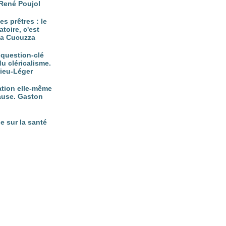
René Poujol
es prêtres : le
atoire, c'est
tta Cucuzza
, question-clé
du cléricalisme.
vieu-Léger
nation elle-même
ause. Gaston
e sur la santé