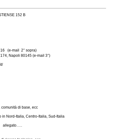
OSTIENSE 152 B
1016 (e-mail 2° sopra)
 174, Napoli 80145 (e-mail 3°)
t/
, comunità di base, ecc
n Nord-Italia, Centro-Italia, Sud-Italia
à allegato…..