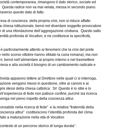
società contemporanea, rimangono il dato storico, sociale ed
o. Questa radice non va mai velata, messa in secondo piano.
averso questo dato di fatto.
presa di coscienza della propria crisi, non si riduce affatto
lla chiesa istituzionale, bensì nel diventare soggetto provocatore
e di una rifondazione dell’aggregazione cristiana. Questo salto
entità profonda di Vocativo, e ne costituisce la specificità,
 particolarmente attento ai fenomeni che la crisi del prete
e nello scorso ottobre hanno sfidato la curia romana), ma non
i, bensì nell’alimentare al proprio interno e nel trasmettere
iesa e alla società il bisogno di un cambiamento radicale e
ista appaiono lettere al Direttore nelle quali ci si interroga,
iazione vengano messi in questione, oltre ai canoni e ai
mi stessi della chiesa cattolica: Si! Questo è lo stile e lo
 nell’esperienza di fede non patisce confine, purchè sia ricerca
enga nel pieno rispetto della coscienza altrui.
nsabile nella ricerca di fede” e la relativa “fraternità della
scienza altrui” costituiscono l’identità profonda del clima
ato a maturazione nella vita di Vocativo.
contesto di un percorso storico di lunga durata”.