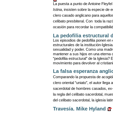
La puesta a punto de Antoine Fleyfe
Istina
, insisten sobre la especie de 
clero casado anglicano para aquellos
celibato presbiteral. Con
toda la ra
ocasión para recordar la compatibilid
La pedofilia estructural 
Los episodios de pedofilia ponen en 
estructurales de la institución-Iglesia
sexualidad y poder. Como una madre
mantener a sus hijos en una eterna c
“pedofilia estructural” de la Iglesi
movimiento para devolver al cristiani
La falsa esperanza angli
Comparando la propuesta de acogida 
clero oriental “uniato”, el autor lleg
sacerdotal de hombres casados, ex
la regla del celibato sacerdotal, muest
del celibato sacerdotal, la iglesia la
Travesía. Mike Hyland