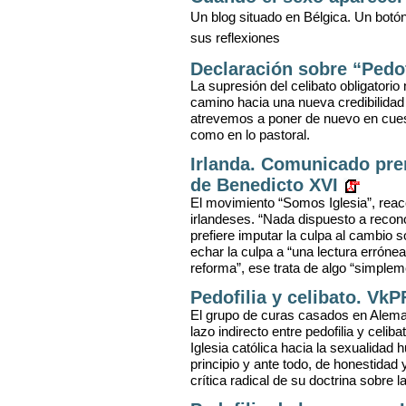
Un blog situado en Bélgica. Un botón
sus reflexiones
Declaración sobre “Pedof
La supresión del celibato obligatori
camino hacia una nueva credibilidad d
atrevemos a poner de nuevo en cuesti
como en lo pastoral.
Irlanda. Comunicado pre
de Benedicto XVI
El movimiento “Somos Iglesia”, reacc
irlandeses. “Nada dispuesto a recono
prefiere imputar la culpa al cambio s
echar la culpa a “una lectura errónea
reforma”, ese trata de algo “simple
Pedofilia y celibato. VkP
El grupo de curas casados en Alema
lazo indirecto entre pedofilia y celib
Iglesia católica hacia la sexualida
principio y ante todo, de honestidad
crítica radical de su doctrina sobre l