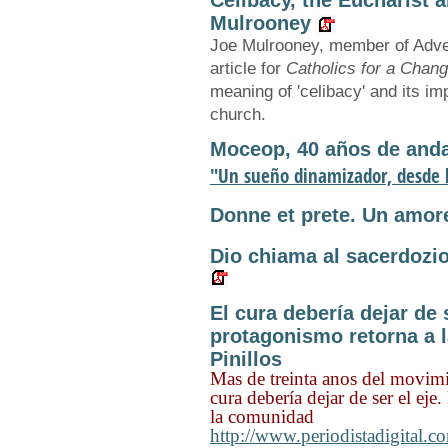
Celibacy, the Eucharist 
Mulrooney
Joe Mulrooney, member of Advent
article for
Catholics for a Chan
meaning of 'celibacy' and its imp
church.
Moceop, 40 años de anda
"Un sueño dinamizador, desde l
Donne et prete. Un amore 
Dio chiama al sacerdozio 
El cura debería dejar de s
protagonismo retorna a 
Pinillos
Mas de treinta anos del movimi
cura debería dejar de ser el eje
la comunidad
http://www.periodistadigital.