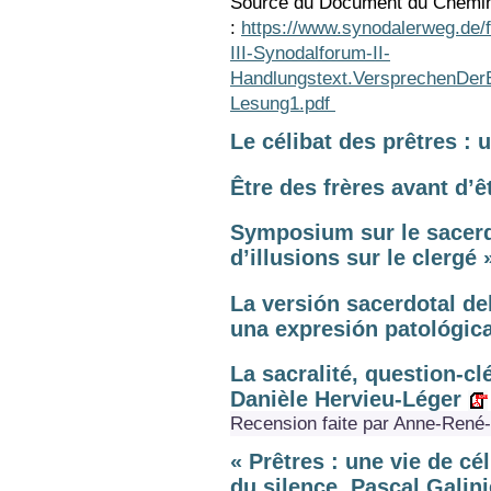
Source du Document du Chemin
:
https://www.synodalerweg.de
III-Synodalforum-II-
Handlungstext.VersprechenDerE
Lesung1.pdf
Le célibat des prêtres :
Être des frères avant d’
Symposium sur le sacerdo
d’illusions sur le clergé 
La versión sacerdotal de
una expresión patológic
La sacralité, question-clé
Danièle Hervieu-Léger
Recension faite par Anne-René
« Prêtres : une vie de cé
du silence. Pascal Galini