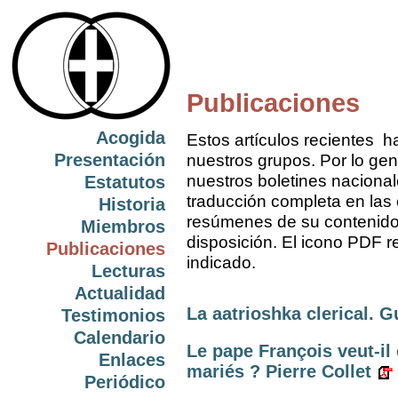
Publicaciones
Acogida
Estos artículos recientes h
Presentación
nuestros grupos. Por lo gen
nuestros boletines nacional
Estatutos
traducción completa en las
Historia
resúmenes de su contenido
Miembros
disposición. El icono PDF re
Publicaciones
indicado.
Lecturas
Actualidad
La aatrioshka clerical. 
Testimonios
Calendario
Le pape François veut-il 
Enlaces
mariés ? Pierre Collet
Periódico