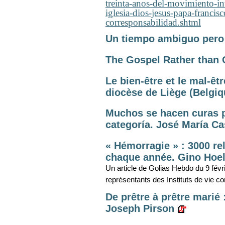
treinta-anos-del-movimiento-in
iglesia-dios-jesus-papa-franci
corresponsabilidad.shtml
Un tiempo ambiguo pero
The Gospel Rather than
Le bien-être et le mal-êt
diocèse de Liège (Belgiqu
Muchos se hacen curas pa
categoría. José María Cas
« Hémorragie » : 3000 rel
chaque année. Gino Hoe
Un article de Golias Hebdo du 9 fév
représentants des Instituts de vie c
De prêtre à prêtre marié 
Joseph Pirson