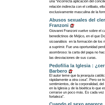
una “incorrecta aplicación del concili
relación indirecta con el celibato, e
exclusivamente masculina de la for
Abusos sexuales del cler
Franzoni
Giovanni Franzoni vuelve sobre el 
benedictinos de Méjico, en el que 
sicoanálisis
en la formación de los 
a suprimir. Fue una oportunidad perd
asombroso: la carta del papa no hace
las desviaciones de sus curas.
Pedofilia la Iglesia : ¿c
Barbero
El autor teme que la jerarquía católi
rápidamente a otra cosa”. Pero se tra
sentimientos, de la corporalidad, del 
en la Iglesia y de la bioética lo que
cerrarse un poco más. Es cada vez 
fortaleza”.
Cuando el sexo aparece