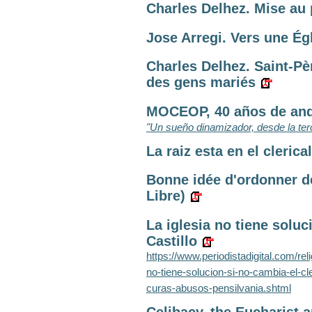
Charles Delhez. Mise au p
Jose Arregi. Vers une Égl
Charles Delhez. Saint-Pèr
des gens mariés
MOCEOP, 40 años de anda
"Un sueño dinamizador, desde la ter
La raiz esta en el cleric
Bonne idée d'ordonner 
Libre)
La iglesia no tiene soluc
Castillo
https://www.periodistadigital.com/reli
no-tiene-solucion-si-no-cambia-el-cle
curas-abusos-pensilvania.shtml