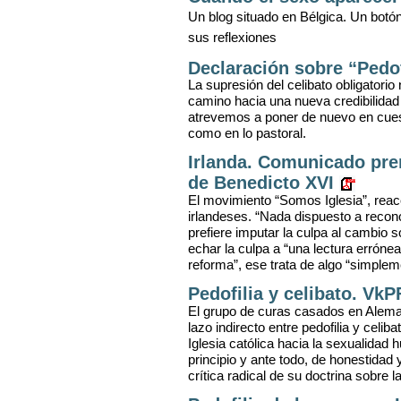
Un blog situado en Bélgica. Un botón
sus reflexiones
Declaración sobre “Pedof
La supresión del celibato obligatori
camino hacia una nueva credibilidad d
atrevemos a poner de nuevo en cuesti
como en lo pastoral.
Irlanda. Comunicado pre
de Benedicto XVI
El movimiento “Somos Iglesia”, reacc
irlandeses. “Nada dispuesto a recono
prefiere imputar la culpa al cambio s
echar la culpa a “una lectura errónea
reforma”, ese trata de algo “simple
Pedofilia y celibato. VkP
El grupo de curas casados en Alema
lazo indirecto entre pedofilia y celib
Iglesia católica hacia la sexualida
principio y ante todo, de honestidad
crítica radical de su doctrina sobre l