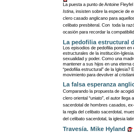
La puesta a punto de Antoine Fleyfe
Istina
, insisten sobre la especie de 
clero casado anglicano para aquellos
celibato presbiteral. Con
toda la ra
ocasión para recordar la compatibilid
La pedofilia estructural 
Los episodios de pedofilia ponen en 
estructurales de la institución-Iglesia
sexualidad y poder. Como una madre
mantener a sus hijos en una eterna c
“pedofilia estructural” de la Iglesi
movimiento para devolver al cristiani
La falsa esperanza angli
Comparando la propuesta de acogida 
clero oriental “uniato”, el autor lleg
sacerdotal de hombres casados, ex
la regla del celibato sacerdotal, muest
del celibato sacerdotal, la iglesia la
Travesía. Mike Hyland