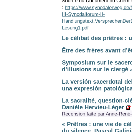
Source du Document du Chemin
:
https://www.synodalerweg.de
III-Synodalforum-II-
Handlungstext.VersprechenDerE
Lesung1.pdf
Le célibat des prêtres :
Être des frères avant d’
Symposium sur le sacerdo
d’illusions sur le clergé 
La versión sacerdotal de
una expresión patológic
La sacralité, question-clé
Danièle Hervieu-Léger
Recension faite par Anne-René
« Prêtres : une vie de cé
du silence. Pascal Galini