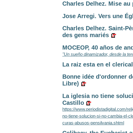
Charles Delhez. Mise au p
Jose Arregi. Vers une Égl
Charles Delhez. Saint-Pèr
des gens mariés
MOCEOP, 40 años de anda
"Un sueño dinamizador, desde la ter
La raiz esta en el cleric
Bonne idée d'ordonner 
Libre)
La iglesia no tiene soluc
Castillo
https://www.periodistadigital.com/reli
no-tiene-solucion-si-no-cambia-el-cle
curas-abusos-pensilvania.shtml