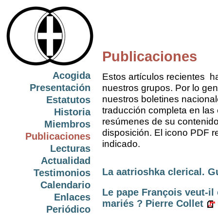
Publicaciones
Acogida
Estos artículos recientes h
Presentación
nuestros grupos. Por lo gen
nuestros boletines nacional
Estatutos
traducción completa en las
Historia
resúmenes de su contenido
Miembros
disposición. El icono PDF re
Publicaciones
indicado.
Lecturas
Actualidad
La aatrioshka clerical. 
Testimonios
Calendario
Le pape François veut-il 
Enlaces
mariés ? Pierre Collet
Periódico