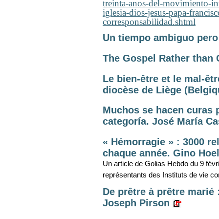
treinta-anos-del-movimiento-in
iglesia-dios-jesus-papa-franci
corresponsabilidad.shtml
Un tiempo ambiguo pero
The Gospel Rather than
Le bien-être et le mal-êt
diocèse de Liège (Belgiqu
Muchos se hacen curas pa
categoría. José María Cas
« Hémorragie » : 3000 rel
chaque année. Gino Hoe
Un article de Golias Hebdo du 9 fév
représentants des Instituts de vie c
De prêtre à prêtre marié 
Joseph Pirson