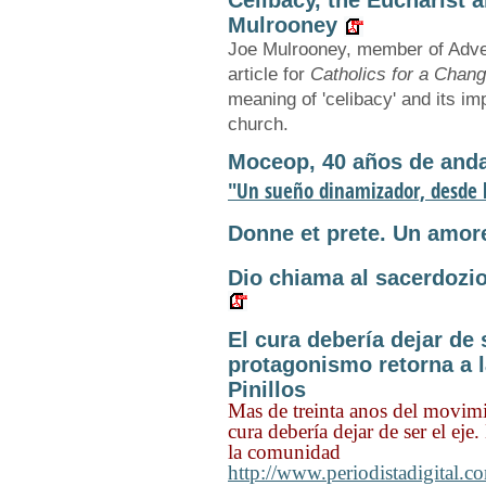
Celibacy, the Eucharist 
Mulrooney
Joe Mulrooney, member of Advent
article for
Catholics for a Chan
meaning of 'celibacy' and its imp
church.
Moceop, 40 años de anda
"Un sueño dinamizador, desde l
Donne et prete. Un amore 
Dio chiama al sacerdozio 
El cura debería dejar de s
protagonismo retorna a 
Pinillos
Mas de treinta anos del movimi
cura debería dejar de ser el eje
la comunidad
http://www.periodistadigital.