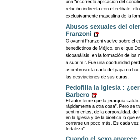
una “incorrecta aplicación del concili
relación indirecta con el celibato, e
exclusivamente masculina de la for
Abusos sexuales del cler
Franzoni
Giovanni Franzoni vuelve sobre el 
benedictinos de Méjico, en el que 
sicoanálisis
en la formación de los 
a suprimir. Fue una oportunidad perd
asombroso: la carta del papa no hace
las desviaciones de sus curas.
Pedofilia la Iglesia : ¿c
Barbero
El autor teme que la jerarquía católi
rápidamente a otra cosa”. Pero se tra
sentimientos, de la corporalidad, del 
en la Iglesia y de la bioética lo que
cerrarse un poco más. Es cada vez 
fortaleza”.
Cuando el sexo aparece