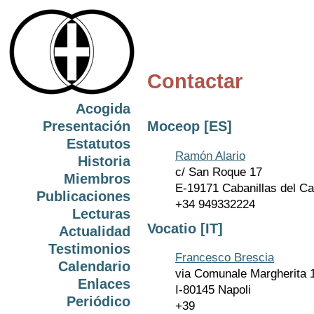
Contactar
Acogida
Presentación
Moceop [ES]
Estatutos
Ramón Alario
Historia
c/ San Roque 17
Miembros
E-19171 Cabanillas del C
Publicaciones
+34 949332224
Lecturas
Vocatio [IT]
Actualidad
Testimonios
Francesco Brescia
Calendario
via Comunale Margherita 
Enlaces
I-80145 Napoli
Periódico
+39