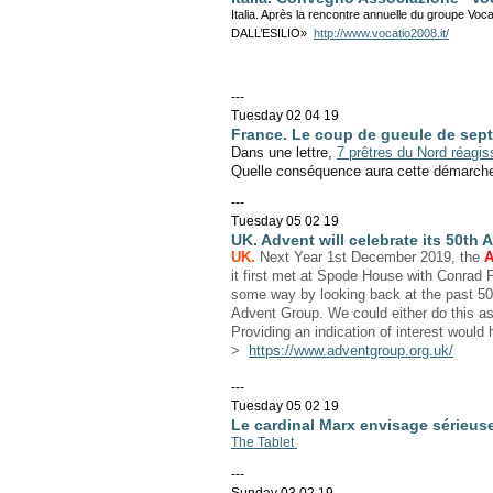
Italia. Après la rencontre annuelle du groupe Voc
DALL’ESILIO»
http://www.vocatio2008.it/
---
Tuesday 02 04 19
France. Le coup de gueule de sept 
Dans une lettre,
7 prêtres du Nord réagis
Quelle conséquence aura cette démarche
---
Tuesday 05 02 19
UK. Advent will celebrate its 50th 
UK.
Next Year 1st December 2019, the
A
it first met at Spode House with Conrad 
some way by looking back at the past 50 
Advent Group. We could either do this a
Providing an indication of interest woul
>
https://www.adventgroup.org.uk/
---
Tuesday 05 02 19
Le cardinal Marx envisage sérieuse
The Tablet
---