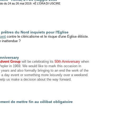
atio du 24 au 26 mai 2019.
«È L’ORA DI USCIRE
prêtres du Nord inquiets pour l'Eglise
sent
contre le cléricalisme et le risque d'une Eglise élitiste.
 inattendue ?
Anniversary
dvent Group
will be celebrating its
50th Anniversary
when
Pepler in 1969. We would like to mark this occasion in
years and also formally bringing to an end the work of the
s a day event or something more leisurely over a weekend.
d help us make a decision about the way forward.
ment de mettre fin au célibat obligatoire