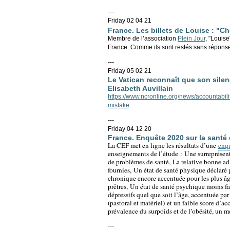
---
Friday 02 04 21
France. Les billets de Louise : "C
Membre de l’association
Plein Jour
, "Louis
France. Comme ils sont restés sans répons
---
Friday 05 02 21
Le Vatican reconnaît que son silenc
Elisabeth Auvillain
https://www.ncronline.org/news/accountabilit
mistake
---
Friday 04 12 20
France. Enquête 2020 sur la santé 
La CEF met en ligne les résultats d’une
enqu
enseignements de l’étude :
Une surreprésent
de problèmes de santé,
La relative bonne adh
fournies,
Un état de santé physique déclaré p
chronique encore accentuée pour les plus â
prêtres,
Un état de santé psychique moins fav
dépressifs quel que soit l’âge, accentuée par
(pastoral et matériel)
et un faible score d’a
prévalence du surpoids et de l’obésité, u
n mé
---