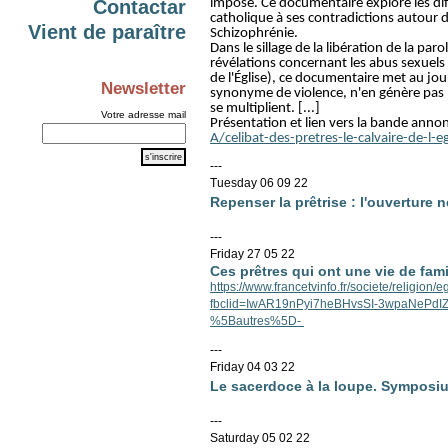
impose. Ce documentaire explore les diffé
Contactar
catholique à ses contradictions autour d
Vient de paraître
Schizophrénie.
Dans le sillage de la libération de la paro
révélations concernant les abus sexuels s
de l'Église), ce documentaire met au jo
Newsletter
synonyme de violence, n'en génère pas 
se multiplient. [...]
Votre adresse mail
Présentation et lien vers la bande anno
A/celibat-des-pretres-le-calvaire-de-l-eg
---
Tuesday 06 09 22
Repenser la prêtrise : l'ouverture 
---
Friday 27 05 22
Ces prêtres qui ont une vie de fami
https://www.francetvinfo.fr/societe/religion
fbclid=IwAR19nPyi7heBHvsSI-3wpaNePd
%5Bautres%5D-
---
Friday 04 03 22
Le sacerdoce à la loupe. Symposiu
---
Saturday 05 02 22