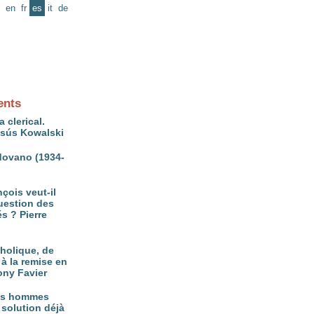
en
fr
es
it
de
ents
 clerical.
esús Kowalski
ovano (1934-
çois veut-il
question des
és ? Pierre
tholique, de
à la remise en
ony Favier
es hommes
 solution déjà