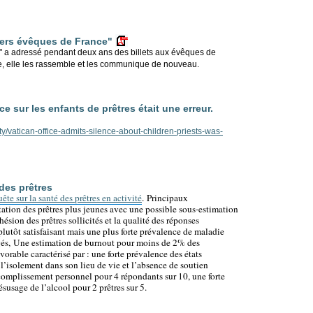
hers évêques de France"
e" a adressé pendant deux ans des billets aux évêques de
e, elle les rassemble et les communique de nouveau.
e sur les enfants de prêtres était une erreur.
y/vatican-office-admits-silence-about-children-priests-was-
des prêtres
ête sur la santé des prêtres en activité
.
Principaux
ation des prêtres plus jeunes avec une possible sous-estimation
ésion des prêtres sollicités et la qualité des réponses
lutôt satisfaisant mais une plus forte prévalence de maladie
gés,
Une estimation de burnout pour moins de 2% des
orable caractérisé par : u
ne forte prévalence des états
 l’isolement dans son lieu de vie et l’absence de soutien
ccomplissement personnel pour 4 répondants sur 10, u
ne forte
susage de l’alcool pour 2 prêtres sur 5.