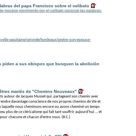
bras del papa Francisco sobre el celibato
-de-moceop-movimiento-por-el-celibato-opcional-las-palabras-
ouvelle-aquitaine/gironde/bordeaux/pretre-son-epouse-
 piden a sus obispos que busquen la abolición
rêtres mariés de "Chemins Nouveaux"
ts autour de Jacques Musset qui, partageant son chemin avec
rendre davantage conscience de nos propres chemins de Vie et
dans laquelle nous cheminons encore ou avons cheminé un temps
eu plus de ce cléricalisme qui fait tant souffrir aujourd’hui ... et
our chacune et chacun d’entre nous. (B.C.)