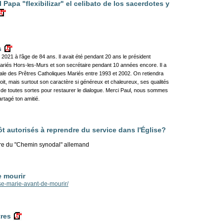
 Papa "flexibilizar" el celibato de los sacerdotes y
s
021 à l’âge de 84 ans. Il avait été pendant 20 ans le président
Mariés Hors-les-Murs et son secrétaire pendant 10 années encore. Il a
nale des Prêtres Catholiques Mariés entre 1993 et 2002. On retiendra
roit, mais surtout son caractère si généreux et chaleureux, ses qualités
de toutes sortes pour restaurer le dialogue. Merci Paul, nous sommes
rtagé ton amitié.
ôt autorisés à reprendre du service dans l'Église?
dre du "Chemin synodal" allemand
e mourir
se-marie-avant-de-mourir/
tres