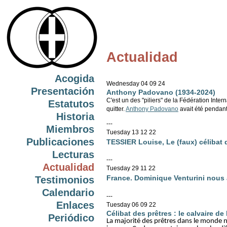
Actualidad
Acogida
Wednesday 04 09 24
Presentación
Anthony Padovano (1934-2024)
C'est un des "piliers" de la Fédération Inte
Estatutos
quitter.
Anthony Padovano
avait été pendan
Historia
---
Miembros
Tuesday 13 12 22
Publicaciones
TESSIER Louise, Le (faux) célibat d
Lecturas
---
Actualidad
Tuesday 29 11 22
France. Dominique Venturini nous
Testimonios
Calendario
---
Enlaces
Tuesday 06 09 22
Célibat des prêtres : le calvaire de 
Periódico
La majorité des prêtres dans le monde ne 