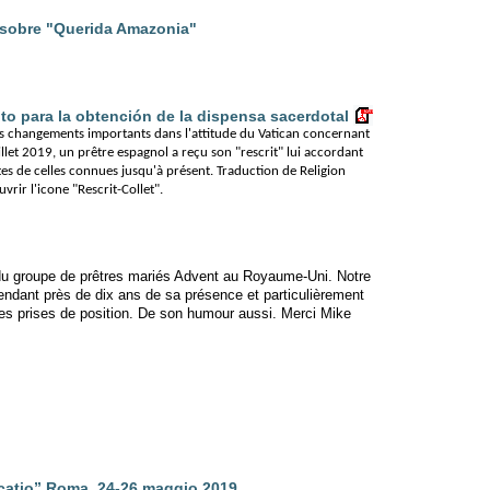
obre "Querida Amazonia"
to para la obtención de la dispensa sacerdotal
 changements importants dans l'attitude du Vatican concernant
uillet 2019, un prêtre espagnol a reçu son "rescrit" lui accordant
ntes de celles connues jusqu'à présent. Traduction de Religion
uvrir l'icone "Rescrit-Collet".
 du groupe de prêtres mariés Advent au Royaume-Uni. Notre
ndant près de dix ans de sa présence et particulièrement
es prises de position. De son humour aussi. Merci Mike
ocatio” Roma, 24-26 maggio 2019