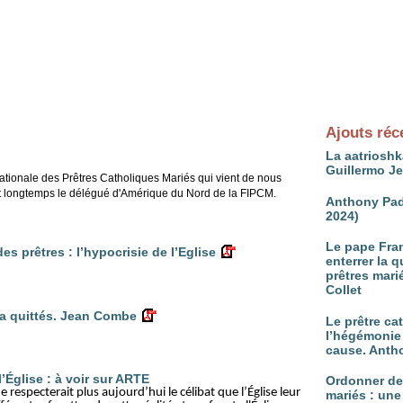
Ajouts réc
La aatrioshka
Guillermo J
rnationale des Prêtres Catholiques Mariés qui vient de nous
t longtemps le délégué d'Amérique du Nord de la FIPCM.
Anthony Pad
2024)
Le pape Fran
es prêtres : l’hypocrisie de l’Eglise
enterrer la 
prêtres mari
Collet
 a quittés. Jean Combe
Le prêtre ca
l’hégémonie 
cause. Anth
l’Église : à voir sur ARTE
Ordonner d
respecterait plus aujourd’hui le célibat que l’Église leur
mariés : une