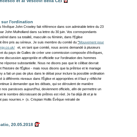
ancesco et ai Vescovi della CEI
sur l'ordination
 l'évêque John Crowley fait référence dans son admirable lettre du 23
s par John Mulholland dans sa lettre du 30 juin. Vos correspondants
riel dans sa totalité, masculin ou féminin, dans l'Eglise
it être pris au sérieux.
Je suis membre du comité du
"
Mouvement pour
rgy.co.uk/
et, en tant que comité, nous avons demandé à plusieurs
re et du pays de Galles de créer une commission composée d'évêques,
 une discussion appropriée et officielle sur l'ordination des hommes
e réponse substantielle.
Nous ne disons pas que le célibat devrait
t l'histoire de l'Église - mais nous disons que la prêtrise et le mariage
a fait un pas de plus dans le débat pour inclure la possible ordination
à différents niveaux dans l'Église et appropriées et il faut y réfléchir
ntinue à demander que les débats, qui se déroulent de manière
nos paroisses aujourd'hui, deviennent officiels, afin de permettre un
le nombre décroissant de prêtres est réel. Je l'ai déjà dit et je le
nt pas nourries.» (s.
Crispian Hollis
Évêque retraité de
catio, 20.05.2018