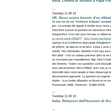
Italia. Lettera di Vocatio a Papa Fr
---
Tuesday 11 09 18
UK. Nous avons besoin d'un débat 
Je suis l'un de ces "nombreux évêques" auxquels
juin ; il a ensuite été appelé à révéler leurs nom
cherchent à poser la question du sacerdoce ministé
d'aujourd'hui. Il est clair pour moi que ce débat do
un clergé marié (MMa
C)"
https://www.marriedcle
reprises à la Conférence épiscopale d'Angleter
de prêtres, de diacres et de laïcs. il peut y avoir
mariés. Nos demandes répétées n'ont reçu aucun
être aboli - c'est un cadeau précieux dans la vie e
ne s'excluent pas mutuellement. Mgr John Crowley 
des femmes. Toutes ces questions sont d'actualité 
avec discernement.
Moi et MMaC avec moi, je co
informelle dans notre peuple et dans beaucoup de 
discernement approprié. La question est urgente et 
répète : «Les brebis affamées se lèvent et ne so
Portsmouth,
Mells, Somerset -
8 juillet 2018)
---
Tuesday 11 09 18
Italia. Relazioni dell'Incontro di Vo
---