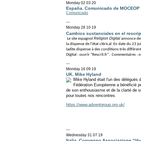
Monday 02 03 20
España. Comunicado de MOCEOP s
Comunicado
---
Monday 28 10 19
Cambios sustanciales en el rescrip
Religion Digital
Le site espagnol
annonce des
la dispense de l'état clérical. En date du 23 j
ladite dispense à des conditions très différe
Digital : ouvrir "Rescrit.fr". Commentaires : o
---
Monday 16 09 19
UK. Mike Hyland
Mike Hyland était l'un des délégués
Fédération Européenne a bénéficié pe
de son enthousiasme et de la clarté de s
pour toutes nos rencontres.
https://www.adventgroup.org.uk/
---
Wednesday 31 07 19
Italia. Convegno Associazione “V