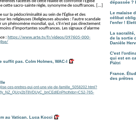
rentes facettes de cette réalité et confronte l'Église
dépassée ? 
e cette sacro-sainte règle, synonyme de souffrances. [...]
Le malaise d
le sur la pédocriminalité au sein de l'Église et des
célibat oblig
ur les religieuses (Religieuses abusées : l'autre scandale
l'enfer ! Ele
ur un phénomène mondial, qui, s'il n'est pas directement
moins d'importantes souffrances. Les signaux d’alarme
La sacralité
nce :
https://www.arte.tv/fr/videos/097605-000-
de la sortie 
lise/
Danièle Her
C'est l'ordi
qui est en c
ne suffit pas. Colm Holmes, WAC-I
Piétri
France. Étud
des prêtres
lle
/eglise-ces-pretres-qui-ont-une-vie-de-famille_5058202.html?
IZfy_NZ_QUcy2bT8VDUyC_bnCEdlEnPhc#xtor=CS2-765-
m au Vatican. Luca Kocci