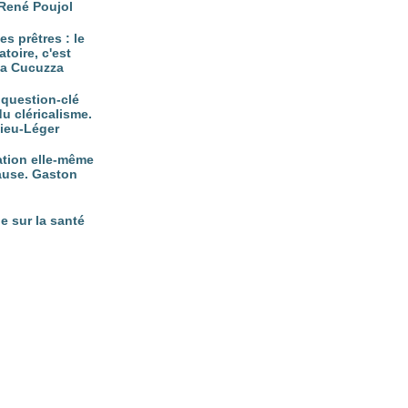
René Poujol
es prêtres : le
atoire, c'est
tta Cucuzza
, question-clé
du cléricalisme.
vieu-Léger
nation elle-même
ause. Gaston
e sur la santé