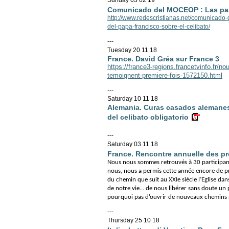
Sunday 03 02 19
Comunicado del MOCEOP : Las pala
http://www.redescristianas.net/comunicado
del-papa-francisco-sobre-el-celibato/
---
Tuesday 20 11 18
France. David Gréa sur France 3
https://france3-regions.francetvinfo.fr/n
temoignent-premiere-fois-1572150.html
---
Saturday 10 11 18
Alemania. Curas casados alemanes
del celibato obligatorio
---
Saturday 03 11 18
France. Rencontre annuelle des p
Nous nous sommes retrouvés à 30 participan
nous, nous a permis cette année encore de p
du chemin que suit au XXIe siècle l’Eglise 
de notre vie... de nous libérer sans doute un p
pourquoi pas d’ouvrir de nouveaux chemins p
---
Thursday 25 10 18