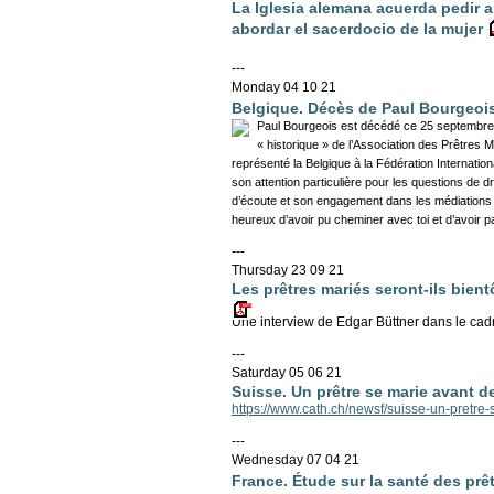
La Iglesia alemana acuerda pedir al
abordar el sacerdocio de la mujer
---
Monday 04 10 21
Belgique. Décès de Paul Bourgeoi
Paul Bourgeois est décédé ce 25 septembre 2
« historique » de l’Association des Prêtres 
représenté la Belgique à la Fédération Internatio
son attention particulière pour les questions de d
d’écoute et son engagement dans les médiations 
heureux d’avoir pu cheminer avec toi et d’avoir pa
---
Thursday 23 09 21
Les prêtres mariés seront-ils bient
Une interview de Edgar Büttner dans le ca
---
Saturday 05 06 21
Suisse. Un prêtre se marie avant d
https://www.cath.ch/newsf/suisse-un-pretre-
---
Wednesday 07 04 21
France. Étude sur la santé des prê