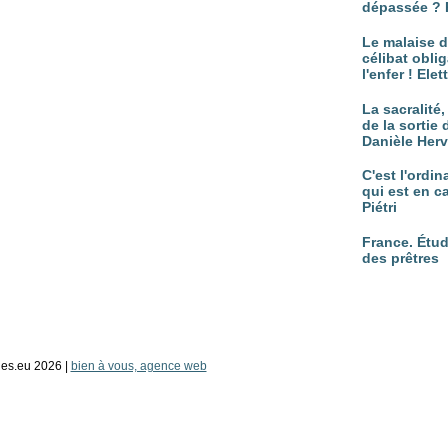
dépassée ? 
Le malaise d
célibat oblig
l'enfer ! Ele
La sacralité
de la sortie 
Danièle Her
C'est l'ordi
qui est en c
Piétri
France. Étud
des prêtres
es.eu 2026 |
bien à vous, agence web