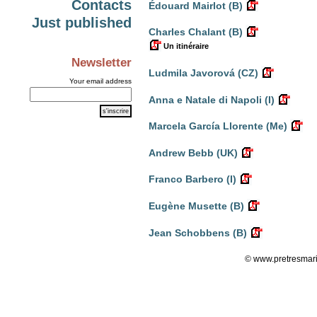
Contacts
Édouard Mairlot (B)
Just published
Charles Chalant (B)
Un itinéraire
Newsletter
Ludmila Javorová (CZ)
Your email address
Anna e Natale di Napoli (I)
Marcela García Llorente (Me)
Andrew Bebb (UK)
Franco Barbero (I)
Eugène Musette (B)
Jean Schobbens (B)
© www.pretresmari