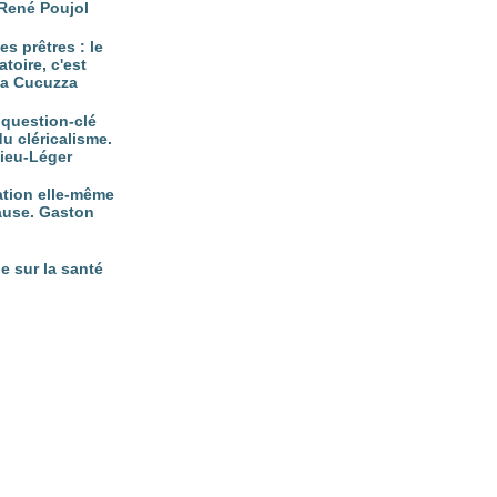
René Poujol
es prêtres : le
atoire, c'est
tta Cucuzza
, question-clé
du cléricalisme.
vieu-Léger
nation elle-même
ause. Gaston
e sur la santé