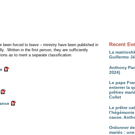
Recent Ev
or been forced to leave – ministry have been published in
ly.
Written in the first person, they are sufficiently
La matrioshk
tions as to merit a separate classification.
Guillermo J
Anthony Pad
re
2024)
Le pape Fran
enterrer la 
prêtres mari
Collet
rance
Le prêtre ca
l’hégémonie 
cause. Anth
Ordonner d
mariés : une