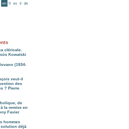
en
fr
es
it
de
ents
a cléricale.
ésús Kowalski
ovano (1934-
çois veut-il
question des
és ? Pierre
tholique, de
à la remise en
ony Favier
es hommes
 solution déjà