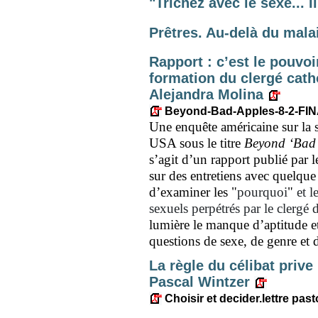
"Trichez avec le sexe... 
Prêtres. Au-delà du mal
Rapport : c’est le pouvo
formation du clergé cath
Alejandra Molina
Beyond-Bad-Apples-8-2-FIN
Une enquête américaine sur la s
USA sous le titre
Beyond ‘Bad 
s’agit d’un rapport publié par l
sur des entretiens avec quelque 3
d’examiner les
"
pourquoi
"
et l
sexuels perpétrés par le clergé 
lumière le manque d’aptitude e
questions de sexe, de genre et d
La règle du célibat prive
Pascal Wintzer
Choisir et decider.lettre past