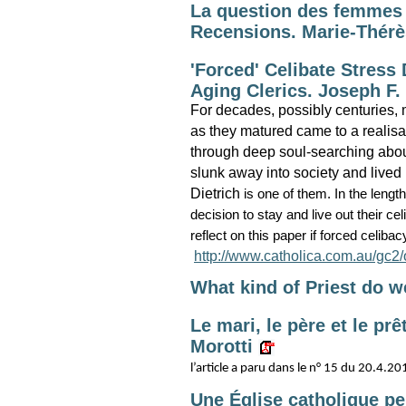
La question des femmes p
Recensions. Marie-Thér
'Forced' Celibate Stress
Aging Clerics. Joseph F. 
For decades, possibly centuries,
as they matured came to a realisati
through deep soul-searching about
slunk away into society and lived
Dietrich
is one of them. In the leng
decision to stay and live out their ce
reflect on this paper if forced celib
http://www.catholica.com.au/gc
What kind of Priest do 
Le mari, le père et le pr
Morotti
l’article a paru dans le n° 15 du 20.4.2
Une Église catholique pe