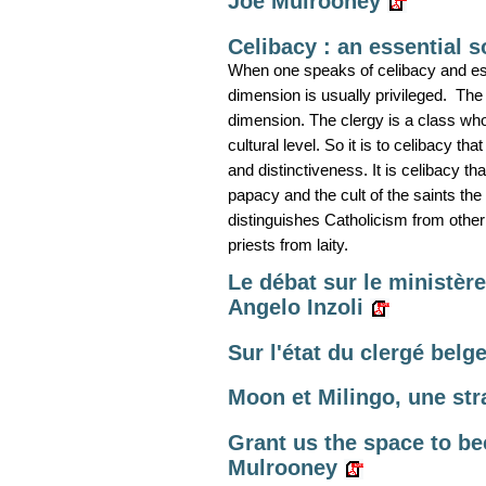
Joe Mulrooney
Celibacy : an essential s
When one speaks of celibacy and espe
dimension is usually privileged. The 
dimension. The clergy is a class who
cultural level. So it is to celibacy th
and distinctiveness. It is celibacy tha
papacy and the cult of the saints th
distinguishes Catholicism from other 
priests from laity.
Le débat sur le ministèr
Angelo Inzoli
Sur l'état du clergé bel
Moon et Milingo, une stra
Grant us the space to b
Mulrooney