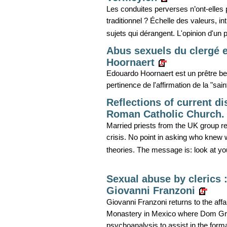
Les conduites perverses n’ont-elles 
traditionnel ? Échelle des valeurs, i
sujets qui dérangent. L'opinion d'un p
Abus sexuels du clergé et
Hoornaert
Edouardo Hoornaert est un prêtre bel
pertinence de l'affirmation de la "sain
Reflections of current d
Roman Catholic Church.
Married priests from the UK group ref
crisis. No point in asking who knew 
theories. The message is: look at you
Sexual abuse by clerics 
Giovanni Franzoni
Giovanni Franzoni returns to the aff
Monastery in Mexico where Dom Greg
psychoanalysis to assist in the forma