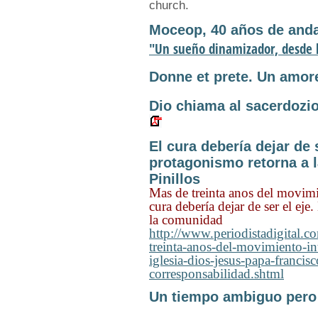
church.
Moceop, 40 años de anda
"Un sueño dinamizador, desde l
Donne et prete. Un amore 
Dio chiama al sacerdozio 
El cura debería dejar de s
protagonismo retorna a 
Pinillos
Mas de treinta anos del movimi
cura debería dejar de ser el eje
la comunidad
http://www.periodistadigital.
treinta-anos-del-movimiento-in
iglesia-dios-jesus-papa-franci
corresponsabilidad.shtml
Un tiempo ambiguo pero