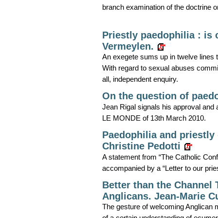
branch examination of the doctrine o
Priestly paedophilia : i
Vermeylen.
An exegete sums up in twelve lines th
With regard to sexual abuses committ
all, independent enquiry.
On the question of paedo
Jean Rigal signals his approval and a
LE MONDE of 13th March 2010.
Paedophilia and priestly 
Christine Pedotti
A statement from “The Catholic Confe
accompanied by a “Letter to our prie
Better than the Channel 
Anglicans. Jean-Marie C
The gesture of welcoming Anglican ma
of a certain understanding of ecumen