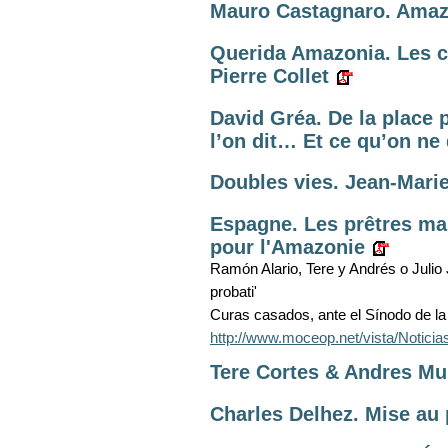
Mauro Castagnaro. Amaz
Querida Amazonia. Les c
Pierre Collet
David Gréa. De la place p
l’on dit… Et ce qu’on ne
Doubles vies. Jean-Marie
Espagne. Les prêtres m
pour l'Amazonie
Ramón Alario, Tere y Andrés o Julio Jo
probati'
Curas casados, ante el Sínodo de la
http://www.moceop.net/vista/Noti
Tere Cortes & Andres Muñ
Charles Delhez. Mise au p