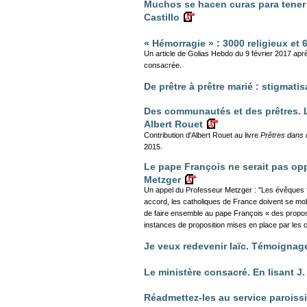
Muchos se hacen curas para tener n
Castillo
« Hémorragie » : 3000 religieux et
Un article de Golias Hebdo du 9 février 2017 apr
consacrée.
De prêtre à prêtre marié : stigmati
Des communautés et des prêtres. L
Albert Rouet
Contribution d'Albert Rouet au livre
Prêtres dans
2015.
Le pape François ne serait pas op
Metzger
Un appel du Professeur Metzger : "Les évêques 
accord, les catholiques de France doivent se mob
de faire ensemble au pape François « des propos
instances de proposition mises en place par les ca
Je veux redevenir laïc. Témoignag
Le ministère consacré. En lisant J.
Réadmettez-les au service paroiss