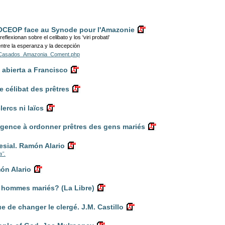
MOCEOP face au Synode pour l'Amazonie
flexionan sobre el celibato y los 'viri probati'
ntre la esperanza y la decepción
rasCasados_Amazonia_Coment.php
 abierta a Francisco
e célibat des prêtres
lercs ni laïcs
 urgence à ordonner prêtres des gens mariés
sial. Ramón Alario
a".
món Alario
 hommes mariés? (La Libre)
ue de changer le clergé. J.M. Castillo