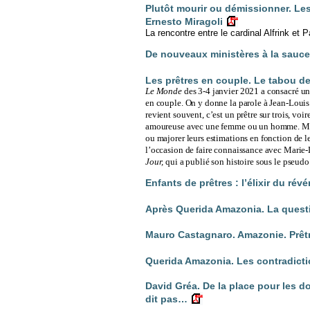
Plutôt mourir ou démissionner. Les
Ernesto Miragoli
La rencontre entre le cardinal Alfrink et P
De nouveaux ministères à la sauce 
Les prêtres en couple. Le tabou de 
Le Monde
des 3-4 janvier 2021
a consacré un
en couple. On y donne la parole à Jean-Louis 
revient souvent, c’est un prêtre sur trois, voi
amoureuse avec une femme ou un homme. Mais 
ou majorer leurs estimations en fonction de le
l’occasion de faire connaissance avec Marie-
Jour,
qui a publié son histoire sous le pseud
Enfants de prêtres : l’élixir du rév
Après Querida Amazonia. La question
Mauro Castagnaro. Amazonie. Prê
Querida Amazonia. Les contradictio
David Gréa. De la place pour les do
dit pas…