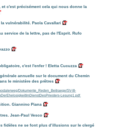
e, et c'est précisément cela qui nous donne la
 la vulnérabilité. Paola Cavallari
 service de la lettre, pas de l'Esprit. Rufo
avazzo
bligatoire, c'est l'enfer ! Eletta Cucuzza
 générale annuelle sur le document du Chemin
ns le ministère des prêtres
ynodalerweg/Dokumente_Reden_Beitraege/SV-III-
nDerEhelosigkeitImDienstDesPriesters-Lesung1.pdf
sition. Giannino Piana
êtres. Jean-Paul Vesco
fidèles ne se font plus d’illusions sur le clergé