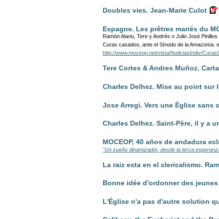
Doubles vies. Jean-Marie Culot
Espagne. Les prêtres mariés du 
Ramón Alario, Tere y Andrés o Julio José Pinillos re
Curas casados, ante el Sínodo de la Amazonía: e
http://www.moceop.net/vista/NoticiasIndiv/Cu
Tere Cortes & Andres Muñoz. Carta
Charles Delhez. Mise au point sur l
Jose Arregi. Vers une Église sans c
Charles Delhez. Saint-Père, il y a
MOCEOP, 40 años de andadura ecle
"Un sueño dinamizador, desde la terca esperanz
La raiz esta en el clericalismo. Ra
Bonne idée d'ordonner des jeunes
L'Église n'a pas d'autre solution q