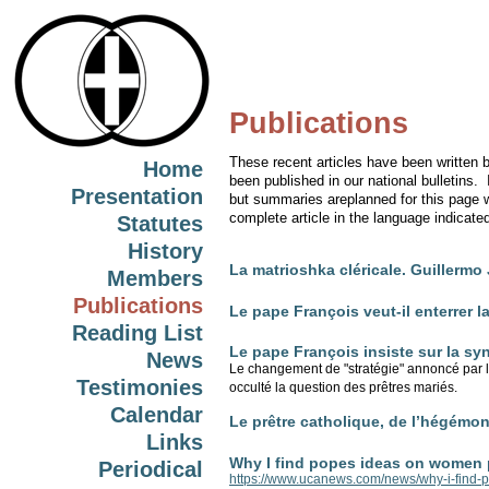
Publications
These recent articles have been written
Home
been published in our national bulletins.
Presentation
but summaries areplanned for this page w
complete article in the language indicate
Statutes
History
La matrioshka cléricale. Guillermo
Members
Publications
Le pape François veut-il enterrer l
Reading List
Le pape François insiste sur la s
News
Le changement de "stratégie" annoncé par le
Testimonies
occulté la question des prêtres mariés.
Calendar
Le prêtre catholique, de l’hégémon
Links
Why I find popes ideas on women p
Periodical
https://www.ucanews.com/news/why-i-find-