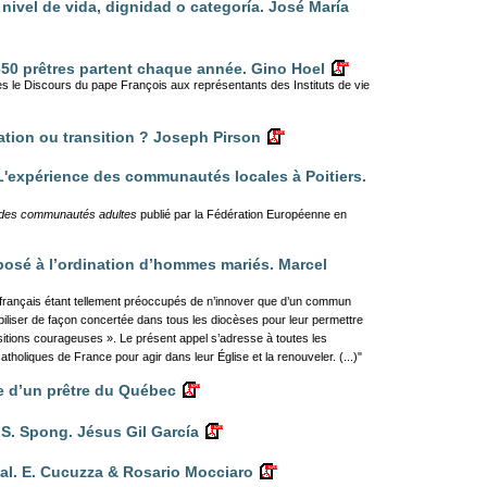
ivel de vida, dignidad o categoría. José María
 650 prêtres partent chaque année. Gino Hoel
ès le Discours du pape François aux représentants des Instituts de vie
sation ou transition ? Joseph Pirson
'expérience des communautés locales à Poitiers.
 des communautés adultes
publié par la Fédération Européenne en
posé à l’ordination d’hommes mariés. Marcel
français étant tellement préoccupés de n’innover que d’un commun
iliser de façon concertée dans tous les diocèses pour leur permettre
itions courageuses ». Le présent appel s’adresse à toutes les
tholiques de France pour agir dans leur Église et la renouveler. (...)"
e d’un prêtre du Québec
 S. Spong. Jésus Gil García
ial. E. Cucuzza & Rosario Mocciaro