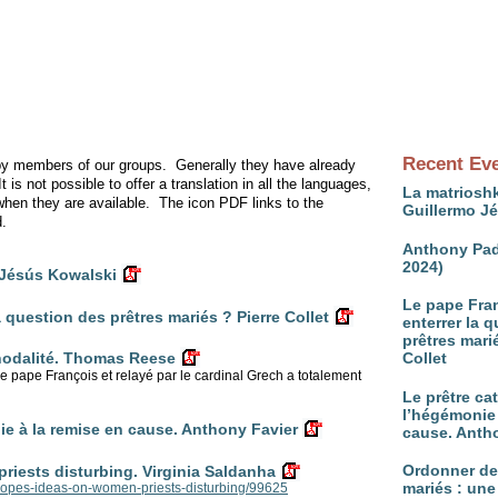
Recent Ev
 by members of our groups.
Generally they have already
It is not possible to offer a translation in all the languages,
La matrioshk
hen they are available.
The icon PDF links to the
Guillermo J
d.
Anthony Pad
2024)
 Jésús Kowalski
Le pape Fran
a question des prêtres mariés ? Pierre Collet
enterrer la 
prêtres mari
Collet
ynodalité. Thomas Reese
 pape François et relayé par le cardinal Grech a totalement
Le prêtre ca
l’hégémonie 
ie à la remise en cause. Anthony Favier
cause. Anth
Ordonner d
riests disturbing. Virginia Saldanha
mariés : une
popes-ideas-on-women-priests-disturbing/99625