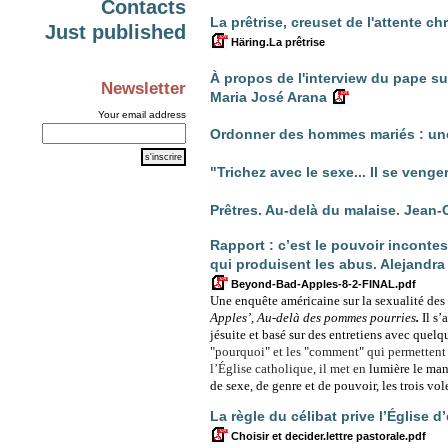
Contacts
La prêtrise, creuset de l'attente c
Just published
Häring.La prêtrise
À propos de l'interview du pape su
Newsletter
Maria José Arana
Your email address
Ordonner des hommes mariés : une
"Trichez avec le sexe... Il se venge
Prêtres. Au-delà du malaise. Jea
Rapport : c’est le pouvoir inconte
qui produisent les abus. Alejandra
Beyond-Bad-Apples-8-2-FINAL.pdf
Une enquête américaine sur la sexualité des 
Apples’, Au-delà des pommes pourries
.
Il s
jésuite et basé sur des entretiens avec quelqu
"
pourquoi
"
et les
"
comment
"
qui permettent 
l’Église catholique, il met en
lumière le man
de sexe, de genre et de pouvoir, les trois vol
La règle du célibat prive l’Église 
Choisir et decider.lettre pastorale.pdf