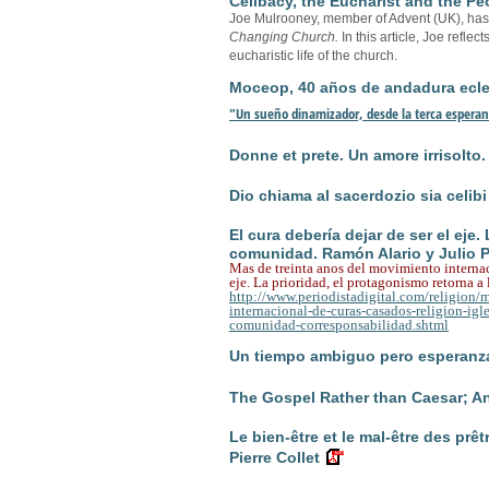
Celibacy, the Eucharist and the P
Joe Mulrooney, member of Advent (UK), has wr
Changing Church.
In this article, Joe refle
eucharistic life of the church.
Moceop, 40 años de andadura ecles
"Un sueño dinamizador, desde la terca espera
Donne et prete. Un amore irrisolto.
Dio chiama al sacerdozio sia celibi 
El cura debería dejar de ser el eje.
comunidad. Ramón Alario y Julio P
Mas de treinta anos del movimiento interna
eje. La prioridad, el protagonismo retorna 
http://www.periodistadigital.com/religion
internacional-de-curas-casados-religion-igle
comunidad-corresponsabilidad.shtml
Un tiempo ambiguo pero esperanza
The Gospel Rather than Caesar; 
Le bien-être et le mal-être des prê
Pierre Collet