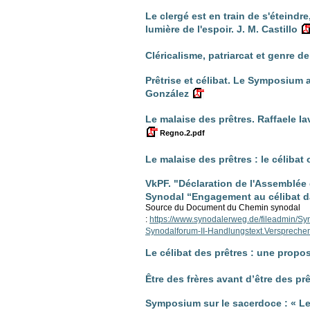
Le clergé est en train de s'éteindr
lumière de l'espoir. J. M. Castillo
Cléricalisme, patriarcat et genre de
Prêtrise et célibat. Le Symposium au
González
Le malaise des prêtres. Raffaele I
Regno.2.pdf
Le malaise des prêtres : le célibat o
VkPF. "Déclaration de l'Assemblée
Synodal “Engagement au célibat da
Source du Document du Chemin synodal
:
https://www.synodalerweg.de/fileadmin/S
Synodalforum-II-Handlungstext.Verspreche
Le célibat des prêtres : une propo
Être des frères avant d’être des pr
Symposium sur le sacerdoce : « Les 