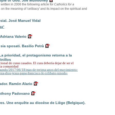
eople of God. Joe Mulrooney
itten in 2006 the following article for
Catholics for a
cts on the meaning of 'celibacy' and its impact on the spiritual and
ial. José Manuel Vidal
nza"
 Adriana Valerio
sia sposati. Basilio Petrà
 La prioridad, el protagonismo retorna a la
inillos
cional de curas casados.
El cura debería dejar de ser el
a la comunidad
/mundo/2017/06/18/mas-de-treinta-anos-del-movimiento-
sia-dios-jesus-papa-francisco-fe-celibato-sinodo-
dor. Ramón Alario
Anthony Padovano
tres. Une enquête au diocèse de Liège (Belgique).