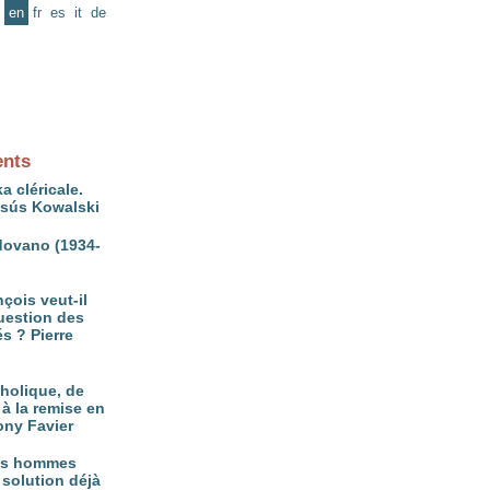
en
fr
es
it
de
ents
a cléricale.
ésús Kowalski
ovano (1934-
çois veut-il
question des
és ? Pierre
tholique, de
à la remise en
ony Favier
es hommes
 solution déjà