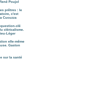
René Poujol
es prêtres : le
atoire, c'est
tta Cucuzza
, question-clé
du cléricalisme.
vieu-Léger
nation elle-même
ause. Gaston
e sur la santé