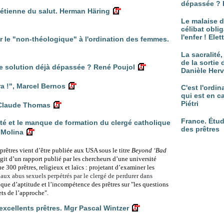
dépassée ? 
hrétienne du salut. Herman Häring
Le malaise d
célibat oblig
l'enfer ! Ele
r le "non-théologique" à l'ordination des femmes.
La sacralité
de la sortie 
 solution déjà dépassée ? René Poujol
Danièle Her
ra !", Marcel Bernos
C'est l'ordi
qui est en c
Piétri
n-Claude Thomas
France. Étud
sté et le manque de formation du clergé catholique
des prêtres
 Molina
prêtres vient d’être publiée aux USA sous le titre
Beyond ‘Bad
’agit d’un rapport publié par les chercheurs d’une université
e 300 prêtres, religieux et laïcs : projetant d’examiner les
aux abus sexuels perpétrés par le clergé de perdurer dans
que d’aptitude et l’incompétence des prêtres sur
"les questions
ets de l’approche".
d’excellents prêtres. Mgr Pascal Wintzer