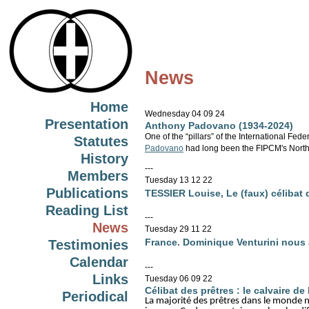
News
Home
Wednesday 04 09 24
Presentation
Anthony Padovano (1934-2024)
One of the “pillars” of the International Fede
Statutes
Padovano
had long been the FIPCM's North
History
---
Members
Tuesday 13 12 22
Publications
TESSIER Louise, Le (faux) célibat d
Reading List
---
News
Tuesday 29 11 22
France. Dominique Venturini nous
Testimonies
Calendar
---
Links
Tuesday 06 09 22
Célibat des prêtres : le calvaire de 
Periodical
La majorité des prêtres dans le monde ne 