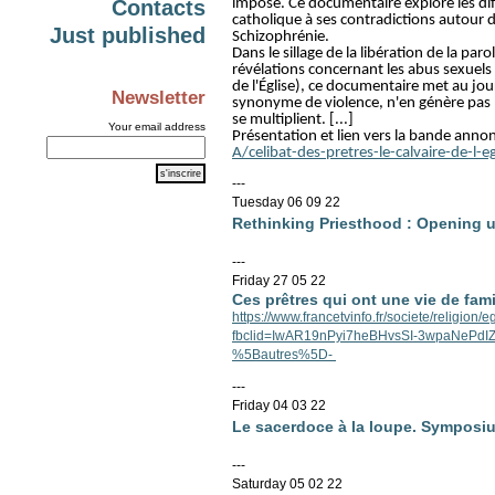
impose. Ce documentaire explore les diffé
Contacts
catholique à ses contradictions autour d
Just published
Schizophrénie.
Dans le sillage de la libération de la paro
révélations concernant les abus sexuels s
de l'Église), ce documentaire met au jo
Newsletter
synonyme de violence, n'en génère pas 
se multiplient. [...]
Your email address
Présentation et lien vers la bande anno
A/celibat-des-pretres-le-calvaire-de-l-eg
---
Tuesday 06 09 22
Rethinking Priesthood : Opening 
---
Friday 27 05 22
Ces prêtres qui ont une vie de fami
https://www.francetvinfo.fr/societe/religion
fbclid=IwAR19nPyi7heBHvsSI-3wpaNePd
%5Bautres%5D-
---
Friday 04 03 22
Le sacerdoce à la loupe. Symposiu
---
Saturday 05 02 22