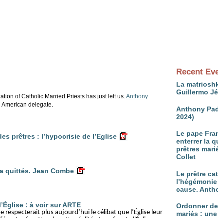
Recent Ev
La matrioshk
Guillermo J
ration of Catholic Married Priests has just left us.
Anthony
 American delegate.
Anthony Pad
2024)
Le pape Fran
es prêtres : l’hypocrisie de l’Eglise
enterrer la 
prêtres mari
Collet
 a quittés. Jean Combe
Le prêtre ca
l’hégémonie 
cause. Anth
l’Église : à voir sur ARTE
Ordonner d
respecterait plus aujourd’hui le célibat que l’Église leur
mariés : une