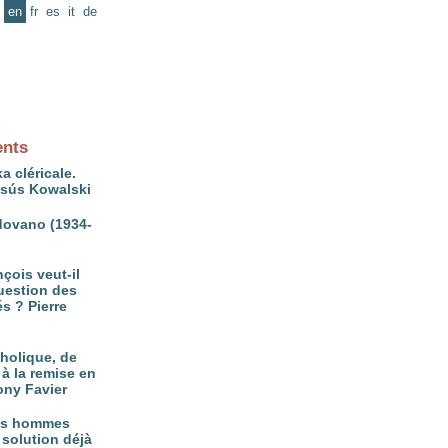
en
fr
es
it
de
ents
a cléricale.
ésús Kowalski
ovano (1934-
çois veut-il
question des
és ? Pierre
tholique, de
à la remise en
ony Favier
es hommes
 solution déjà