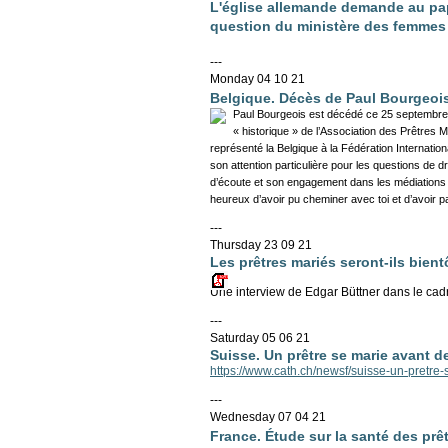
L'église allemande demande au pape 
question du ministère des femmes
---
Monday 04 10 21
Belgique. Décès de Paul Bourgeoi
Paul Bourgeois est décédé ce 25 septembre 2
« historique » de l’Association des Prêtres 
représenté la Belgique à la Fédération Internatio
son attention particulière pour les questions de d
d’écoute et son engagement dans les médiations 
heureux d’avoir pu cheminer avec toi et d’avoir pa
---
Thursday 23 09 21
Les prêtres mariés seront-ils bient
Une interview de Edgar Büttner dans le ca
---
Saturday 05 06 21
Suisse. Un prêtre se marie avant d
https://www.cath.ch/newsf/suisse-un-pretre-
---
Wednesday 07 04 21
France. Étude sur la santé des prê