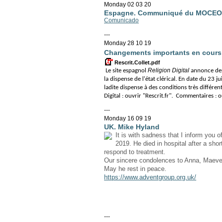
Monday 02 03 20
Espagne. Communiqué du MOCEOP
Comunicado
---
Monday 28 10 19
Changements importants en cours po
Rescrit.Collet.pdf
Religion Digital
Le site espagnol
annonce des
la dispense de l'état clérical. En date du 23 j
ladite dispense à des conditions très différe
Digital : ouvrir "Rescrit.fr". Commentaires : o
---
Monday 16 09 19
UK. Mike Hyland
It is with sadness that I inform you
2019. He died in hospital after a shor
respond to treatment.
Our sincere condolences to Anna, Maeve 
May he rest in peace.
https://www.adventgroup.org.uk/
---