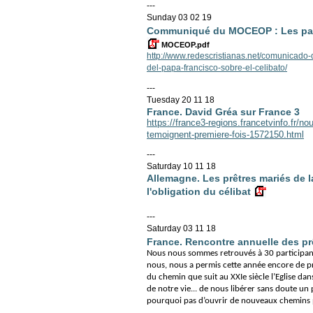
---
Sunday 03 02 19
Communiqué du MOCEOP : Les parol
MOCEOP.pdf
http://www.redescristianas.net/comunicado
del-papa-francisco-sobre-el-celibato/
---
Tuesday 20 11 18
France. David Gréa sur France 3
https://france3-regions.francetvinfo.fr/n
temoignent-premiere-fois-1572150.html
---
Saturday 10 11 18
Allemagne. Les prêtres mariés de 
l'obligation du célibat
---
Saturday 03 11 18
France. Rencontre annuelle des p
Nous nous sommes retrouvés à 30 participan
nous, nous a permis cette année encore de p
du chemin que suit au XXIe siècle l’Eglise 
de notre vie... de nous libérer sans doute un p
pourquoi pas d’ouvrir de nouveaux chemins p