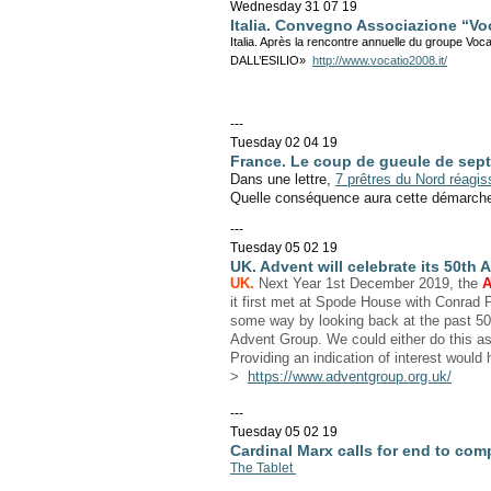
Wednesday 31 07 19
Italia. Convegno Associazione “V
Italia. Après la rencontre annuelle du groupe Voc
DALL’ESILIO»
http://www.vocatio2008.it/
---
Tuesday 02 04 19
France. Le coup de gueule de sept 
Dans une lettre,
7 prêtres du Nord réagis
Quelle conséquence aura cette démarche
---
Tuesday 05 02 19
UK. Advent will celebrate its 50th 
UK.
Next Year 1st December 2019, the
A
it first met at Spode House with Conrad 
some way by looking back at the past 50 
Advent Group. We could either do this a
Providing an indication of interest woul
>
https://www.adventgroup.org.uk/
---
Tuesday 05 02 19
Cardinal Marx calls for end to com
The Tablet