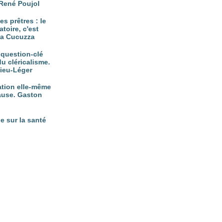
René Poujol
es prêtres : le
atoire, c'est
tta Cucuzza
, question-clé
du cléricalisme.
vieu-Léger
nation elle-même
ause. Gaston
e sur la santé