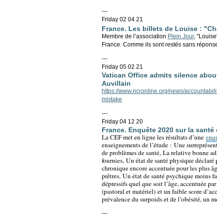
---
Friday 02 04 21
France. Les billets de Louise : "C
Membre de l’association
Plein Jour
, "Louis
France. Comme ils sont restés sans répons
---
Friday 05 02 21
Vatican Office admits silence about
Auvillain
https://www.ncronline.org/news/accountabilit
mistake
---
Friday 04 12 20
France. Enquête 2020 sur la santé 
La CEF met en ligne les résultats d’une
enqu
enseignements de l’étude :
Une surreprésent
de problèmes de santé,
La relative bonne adh
fournies,
Un état de santé physique déclaré p
chronique encore accentuée pour les plus â
prêtres,
Un état de santé psychique moins fav
dépressifs quel que soit l’âge, accentuée par
(pastoral et matériel)
et un faible score d’a
prévalence du surpoids et de l’obésité, u
n mé
---