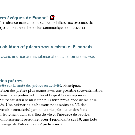
hers évêques de France"
e" a adressé pendant deux ans des billets aux évêques de
e, elle les rassemble et les communique de nouveau.
 children of priests was a mistake. Elisabeth
y/vatican-office-admits-silence-about-children-priests-was-
des prêtres
ête sur la santé des prêtres en activité
.
Principaux
ation des prêtres plus jeunes avec une possible sous-estimation
ésion des prêtres sollicités et la qualité des réponses
lutôt satisfaisant mais une plus forte prévalence de maladie
gés,
Une estimation de burnout pour moins de 2% des
orable caractérisé par : u
ne forte prévalence des états
 l’isolement dans son lieu de vie et l’absence de soutien
ccomplissement personnel pour 4 répondants sur 10, u
ne forte
susage de l’alcool pour 2 prêtres sur 5.