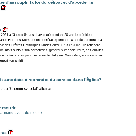
d'assouplir la loi du célibat et d'aborder la
s
021 à l’âge de 84 ans. Il avait été pendant 20 ans le président
Mariés Hors-les-Murs et son secrétaire pendant 10 années encore. Il a
nale des Prêtres Catholiques Mariés entre 1993 et 2002. On retiendra
roit, mais surtout son caractère si généreux et chaleureux, ses qualités
de toutes sortes pour restaurer le dialogue. Merci Paul, nous sommes
rtagé ton amitié.
ôt autorisés à reprendre du service dans l'Église?
dre du "Chemin synodal" allemand
e mourir
se-marie-avant-de-mourir/
tres