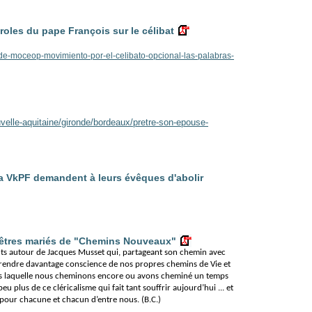
es du pape François sur le célibat
-de-moceop-movimiento-por-el-celibato-opcional-las-palabras-
ouvelle-aquitaine/gironde/bordeaux/pretre-son-epouse-
la VkPF demandent à leurs évêques d'abolir
rêtres mariés de "Chemins Nouveaux"
ts autour de Jacques Musset qui, partageant son chemin avec
rendre davantage conscience de nos propres chemins de Vie et
dans laquelle nous cheminons encore ou avons cheminé un temps
eu plus de ce cléricalisme qui fait tant souffrir aujourd’hui ... et
our chacune et chacun d’entre nous. (B.C.)