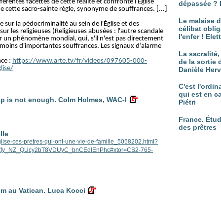
rentes facettes de cette réalité et confronte l'Église
dépassée ? 
e cette sacro-sainte règle, synonyme de souffrances. [...]
Le malaise d
le sur la pédocriminalité au sein de l'Église et des
célibat oblig
ur les religieuses (Religieuses abusées : l'autre scandale
l'enfer ! Ele
ur un phénomène mondial, qui, s'il n'est pas directement
moins d'importantes souffrances. Les signaux d’alarme
La sacralité
nce :
https://www.arte.tv/fr/videos/097605-000-
de la sortie 
lise/
Danièle Her
C'est l'ordi
qui est en c
up is not enough. Colm Holmes, WAC-I
Piétri
France. Étud
des prêtres
lle
/eglise-ces-pretres-qui-ont-une-vie-de-famille_5058202.html?
IZfy_NZ_QUcy2bT8VDUyC_bnCEdlEnPhc#xtor=CS2-765-
m au Vatican. Luca Kocci