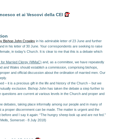
ancesco et ai Vescovi della CEI
tion
 by Bishop John Crowley
in his admirable letter of 23 June and further
d in his letter of 30 June. Your correspondents are seeking to raise
female, in today’s Church. It is clear to me that this is a debate which
for Married Clergy (MMaC)
and, as a committee, we have repeatedly
nd and Wales should establish a commission, comprising bishops,
 proper and official discussion about the ordination of married men. Our
eply.
ed – it is a
precious
gift in the life and history of the Church – but we
utually exclusive. Bishop John has taken the debate a step further to
se questions are current at various levels in the Church and proper and
he debates, taking place informally among our people and in many of
hat a proper discernment can be made. The matter is urgent and the
 it before and I say it again: “The hungry sheep look up and are not fed.”
,
Mells, Somerset -
8 July 2018)