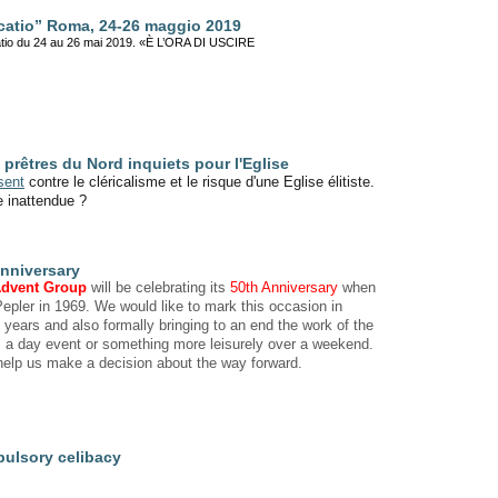
ocatio” Roma, 24-26 maggio 2019
atio du 24 au 26 mai 2019.
«È L’ORA DI USCIRE
prêtres du Nord inquiets pour l'Eglise
sent
contre le cléricalisme et le risque d'une Eglise élitiste.
 inattendue ?
Anniversary
dvent Group
will be celebrating its
50th Anniversary
when
Pepler in 1969. We would like to mark this occasion in
years and also formally bringing to an end the work of the
s a day event or something more leisurely over a weekend.
d help us make a decision about the way forward.
pulsory celibacy