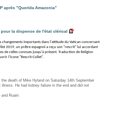
 après "Querida Amazonia"
ur la dispense de l'état clérical
 changements importants dans l'attitude du Vatican concernant
uillet 2019, un prêtre espagnol a reçu son "rescrit" lui accordant
ntes de celles connues jusqu'à présent. Traduction de Religion
uvrir l'icone "Rescrit-Collet".
 of the death of Mike Hyland on Saturday 14th September
t illness. He had kidney failure in the end and did not
and Ruairi.