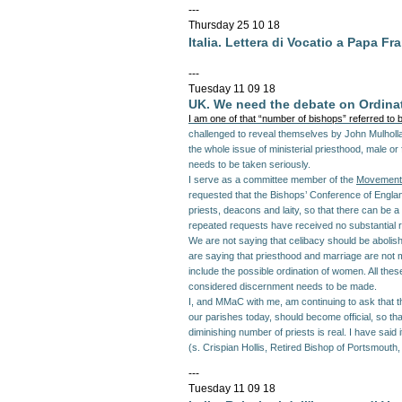
---
Thursday 25 10 18
Italia. Lettera di Vocatio a Papa Fr
---
Tuesday 11 09 18
UK. We need the debate on Ordina
I am one of that “number of bishops” referred to
challenged to reveal themselves by John Mulhollan
the whole issue of ministerial priesthood, male or 
needs to be taken seriously.
I serve as a committee member of the
Movement 
requested that the Bishops’ Conference of Engla
priests, deacons and laity, so that there can be a
repeated requests have received no substantial r
We are not saying that celibacy should be abolish
are saying that priesthood and marriage are not m
include the possible ordination of women. All the
considered discernment needs to be made.
I, and MMaC with me, am continuing to ask that t
our parishes today, should become official, so t
diminishing number of priests is real. I have said
(s.
Crispian Hollis,
Retired Bishop of Portsmouth
---
Tuesday 11 09 18