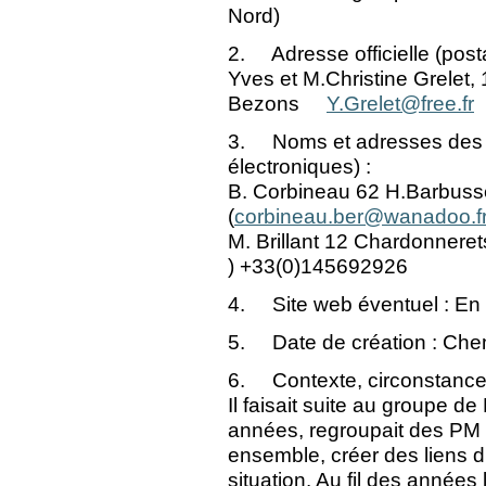
Nord)
2. Adresse officielle (posta
Yves et M.Christine Grelet
Bezons
Y.Grelet@free.fr
3. Noms et adresses des p
électroniques) :
B. Corbineau 62 H.Barbuss
(
corbineau.ber@wanadoo.f
M. Brillant 12 Chardonneret
)
+33(0)145692926
4. Site web éventuel : En p
5. Date de création : Che
6. Contexte, circonstance e
Il faisait suite au groupe de
années, regroupait des PM d
ensemble, créer des liens d’
situation. Au fil des années 