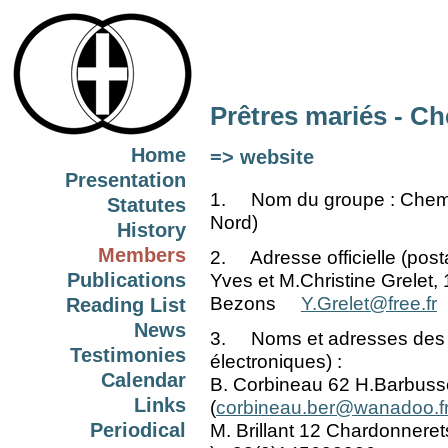
Prêtres mariés - 
Home
=> website
Presentation
1. Nom du groupe : Chemi
Statutes
Nord)
History
Members
2. Adresse officielle (posta
Publications
Yves et M.Christine Grelet
Bezons
Y.Grelet@free.fr
Reading List
News
3. Noms et adresses des p
Testimonies
électroniques) :
Calendar
B. Corbineau 62 H.Barbuss
Links
(
corbineau.ber@wanadoo.f
Periodical
M. Brillant 12 Chardonneret