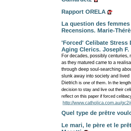
Rapport ORELA
La question des femmes p
Recensions. Marie-Thér
'Forced' Celibate Stress
Aging Clerics. Joseph F. 
For decades, possibly centuries,
as they matured came to a realisati
through deep soul-searching about
slunk away into society and lived
Dietrich
is one of them. In the leng
decision to stay and live out their ce
reflect on this paper if forced celib
http://www.catholica.com.au/gc
Quel type de prêtre vou
Le mari, le père et le pr