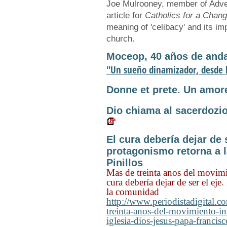
Joe Mulrooney, member of Advent
article for
Catholics for a Chan
meaning of 'celibacy' and its imp
church.
Moceop, 40 años de anda
"Un sueño dinamizador, desde l
Donne et prete. Un amore 
Dio chiama al sacerdozio 
El cura debería dejar de s
protagonismo retorna a 
Pinillos
Mas de treinta anos del movimi
cura debería dejar de ser el eje
la comunidad
http://www.periodistadigital.
treinta-anos-del-movimiento-in
iglesia-dios-jesus-papa-franci