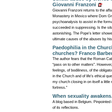
Giovanni Franzoni
Giovanni Franzoni returns to the aff
Monastery in Mexico where Dom Greg
psychoanalysis to assist in the forma
succeeded in suppressing. Is the si
astonishing. The Pope's letter showed
ultimate causes of the abuses by his
Paedophilia in the Church
churches? Franco Barbe
The author fears that the Roman Cath
“pass on to other matters”. However, 
feelings, of bodiliness, of the obliga
in the Church and of life's ethical qu
my church closing in on itself a littl
fortress.”
When sexuality awakens
A blog based in Belgium. Pinpointed i
of its reflections.