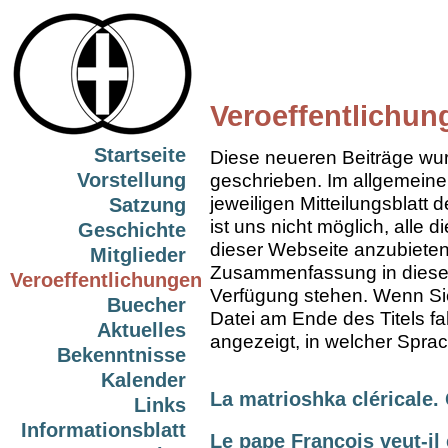
Veroeffentlichun
Startseite
Diese neueren Beiträge wu
Vorstellung
geschrieben. Im allgemeine
jeweiligen Mitteilungsblatt 
Satzung
ist uns nicht möglich, alle 
Geschichte
dieser Webseite anzubieten
Mitglieder
Zusammenfassung in diesen 
Veroeffentlichungen
Verfügung stehen. Wenn Si
Buecher
Datei am Ende des Titels fa
Aktuelles
angezeigt, in welcher Sprach
Bekenntnisse
Kalender
La matrioshka cléricale.
Links
Informationsblatt
Le pape François veut-il 