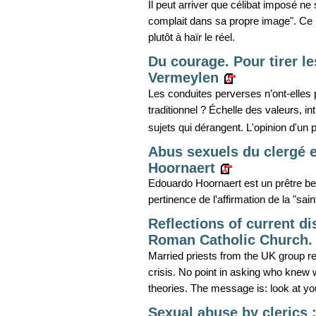
Il peut arriver que célibat imposé ne 
complait dans sa propre image". Ce n
plutôt à haïr le réel.
Du courage. Pour tirer l
Vermeylen
Les conduites perverses n’ont-elles 
traditionnel ? Échelle des valeurs, i
sujets qui dérangent. L'opinion d'un p
Abus sexuels du clergé et
Hoornaert
Edouardo Hoornaert est un prêtre bel
pertinence de l'affirmation de la "sain
Reflections of current d
Roman Catholic Church.
Married priests from the UK group ref
crisis. No point in asking who knew 
theories. The message is: look at you
Sexual abuse by clerics 